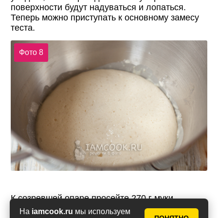
поверхности будут надуваться и лопаться.
Теперь можно приступать к основному замесу
теста.
Фото 8
К созревшей опаре просейте 270 г муки,
всыпьте соль и влейте творожную массу.
На
iamcook.ru
мы используем