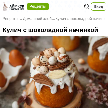
Рецепты
Вход
Рецепты
→
Домашний хлеб
→
Кулич с шоколадной начинко
Кулич с шоколадной начинкой