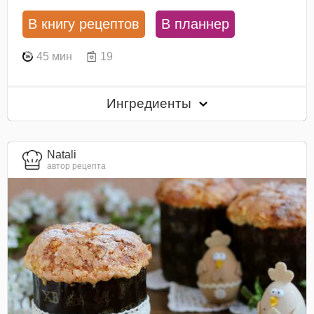
В книгу рецептов
В планнер
45 мин
19
Ингредиенты
Natali
автор рецепта