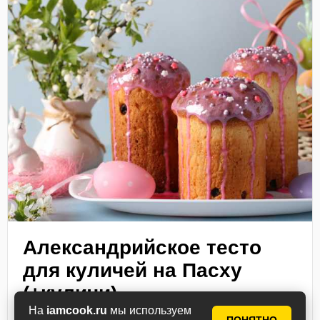
Александрийское тесто
для куличей на Пасху
(+куличи)
На
iamcook.ru
мы используем
Приготовить опару из молока, дрожжей, яиц и