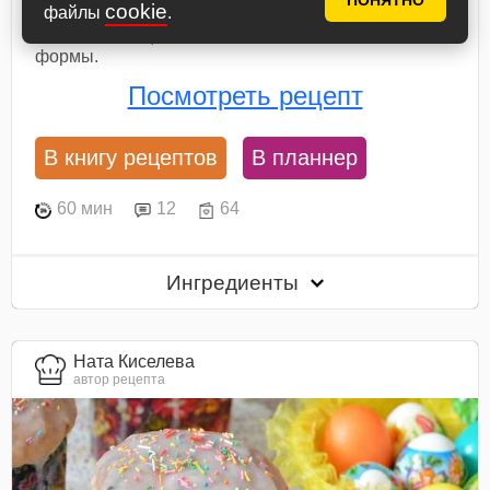
ПОНЯТНО
cookie
файлы
.
сливочного масла. Добавить муку, соль, желток,
коньяк и изюм, замесить тесто. Разложить в
формы.
Посмотреть рецепт
В книгу рецептов
В планнер
60 мин
12
64
Ингредиенты
Ната Киселева
автор рецепта