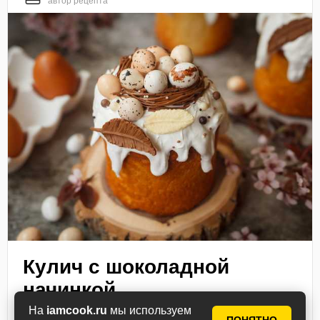
автор рецепта
Кулич с шоколадной
начинкой
На
iamcook.ru
мы используем
Вот такие ингредиенты понадобятся для