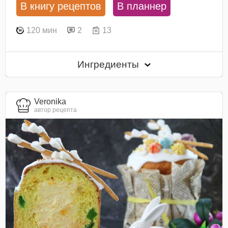
В книгу рецептов
В планнер
120 мин
2
13
Ингредиенты
Veronika
автор рецепта