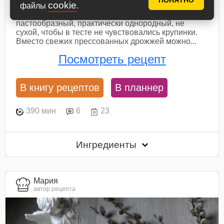
ПОНЯТНО
cookie
приготовления пасхальных куличей с шоколадной
файлы
.
начинкой. Творог желательно брать
пастообразный, практически однородный, не
сухой, чтобы в тесте не чувствовались крупинки.
Вместо свежих прессованных дрожжей можно...
Посмотреть рецепт
В книгу рецептов
В планнер
390 мин
6
23
Ингредиенты
Мария
автор рецепта