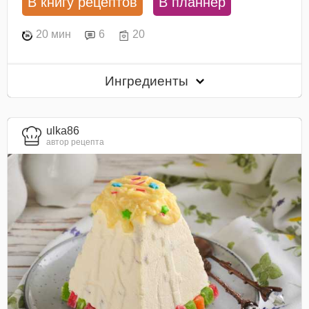
В книгу рецептов
В планнер
20 мин
6
20
Ингредиенты
ulka86
автор рецепта