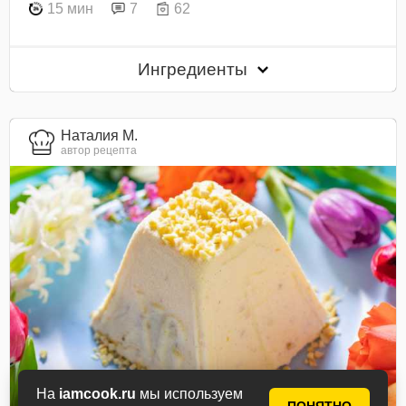
15 мин
7
62
Ингредиенты
Наталия М.
автор рецепта
На
iamcook.ru
мы используем