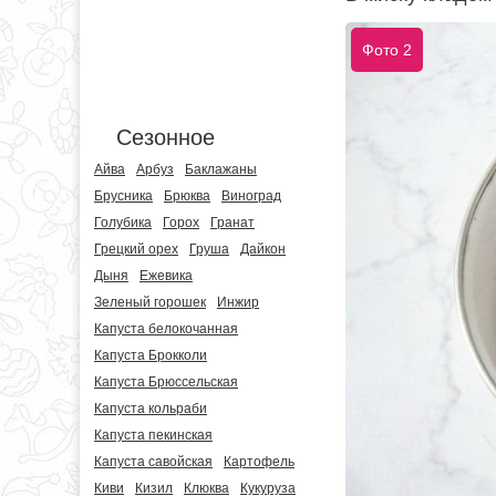
Фото 2
Сезонное
Айва
Арбуз
Баклажаны
Брусника
Брюква
Виноград
Голубика
Горох
Гранат
Грецкий орех
Груша
Дайкон
Дыня
Ежевика
Зеленый горошек
Инжир
Капуста белокочанная
Капуста Брокколи
Капуста Брюссельская
Капуста кольраби
Капуста пекинская
Капуста савойская
Картофель
Киви
Кизил
Клюква
Кукуруза