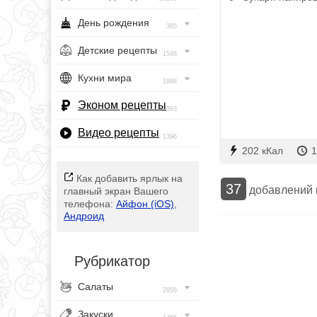
День рождения
385
Детские рецепты
1548
Кухни мира
1968
Эконом рецепты
393
Видео рецепты
1396
202 кКал
1
Как добавить ярлык на
37
добавлений
главный экран Вашего
телефона:
Айфон (iOS)
,
Андроид
Рубрикатор
Салаты
2955
Закуски