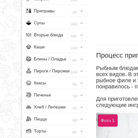
1456
Приправы
320
Супы
1083
Вторые блюда
4682
Каши
1543
Процесс при
Блины / Оладьи
965
Рыбным блюдам 
Пироги / Пирожки
2134
всех видов. В э
рыбное филе и 
Кексы
563
понравилось - п
Печенье
728
Для приготовле
следующие инг
Хлеб / Лепешки
433
Пицца
Фото 1
260
Торты
801