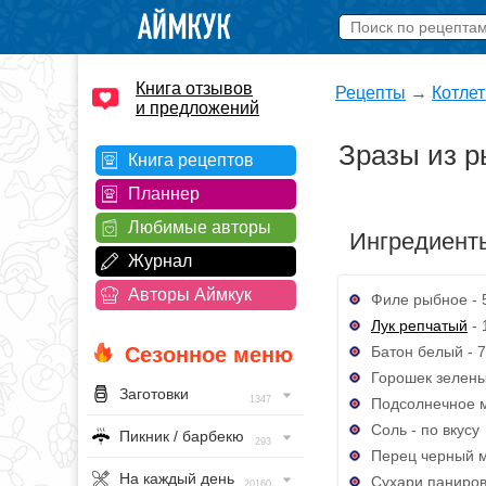
Книга отзывов
Рецепты
→
Котле
и предложений
Зразы из 
Книга рецептов
Планнер
Любимые авторы
Ингредиент
Журнал
Авторы Аймкук
Филе рыбное - 
Лук репчатый
- 
Батон белый - 
Сезонное меню
Горошек зелены
Заготовки
1347
Подсолнечное м
Соль - по вкусу
Пикник / барбекю
293
Перец черный м
На каждый день
Сухари паниров
20160