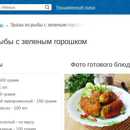
Расширенный поиск
ты
→
Зразы из рыбы с зеленым горошком
рыбы с зеленым горошком
ы
Фото готового блю
500 грамм
1 шт.
70 грамм
й замороженный - 150 грамм
асло - 100 мл
олотый - по вкусу
очные - 100 грамм