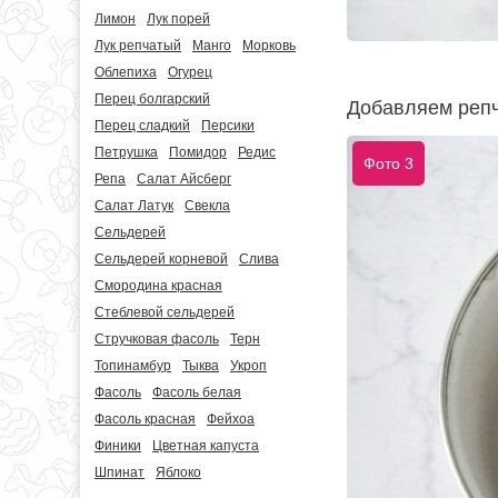
Лимон
Лук порей
Лук репчатый
Манго
Морковь
Облепиха
Огурец
Перец болгарский
Добавляем репч
Перец сладкий
Персики
Петрушка
Помидор
Редис
Фото 3
Репа
Салат Айсберг
Салат Латук
Свекла
Сельдерей
Сельдерей корневой
Слива
Смородина красная
Стеблевой сельдерей
Стручковая фасоль
Терн
Топинамбур
Тыква
Укроп
Фасоль
Фасоль белая
Фасоль красная
Фейхоа
Финики
Цветная капуста
Шпинат
Яблоко