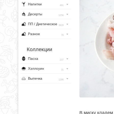
Напитки
491
Десерты
1256
ПП / Диетическое
3929
Разное
76
Коллекции
Пасха
237
Хэллоуин
31
Выпечка
1296
В миску кладем