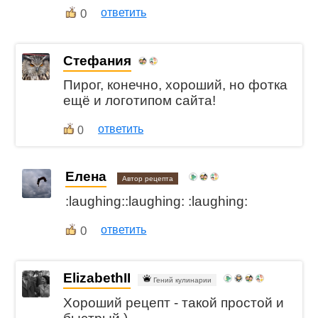
0
ответить
Стефания
Пирог, конечно, хороший, но фотка
ещё и логотипом сайта!
ответить
0
Елена
Автор рецепта
:laughing::laughing: :laughing:
0
ответить
ElizabethII
Гений кулинарии
Хороший рецепт - такой простой и