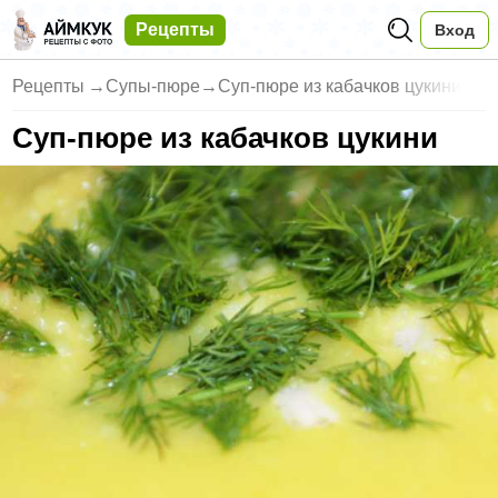
Рецепты
Вход
Рецепты
→
Супы-пюре
→
Суп-пюре из кабачков цукини
Суп-пюре из кабачков цукини