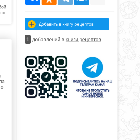
бой
шт.
Добавить в книгу рецептов
1
добавлений в
книги рецептов
т
ла
мо