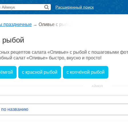
Расширенный поиск
ы праздничные
→
Оливье с рыбой
с рыбой
сных рецептов салата «Оливье» с рыбой с пошаговыми фот
ыбный салат «Оливье» быстро, вкусно и просто!
сёмгой
с красной рыбой
с копчёной рыбой
АЙМКУК