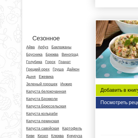
Сезонное
Айва
Арбуз
Баклажаны
Брусника
Брюква
Виноград
Голубика
Горох
Гранат
Грецкий орех
Груша
Дайкон
Дыня
Ежевика
Зеленый горошек
Инжир
Добавить в книг
Капуста белокочанная
Капуста Брокколи
Посмотреть рец
Капуста Брюссельская
Капуста кольраби
Капуста пекинская
Капуста савойская
Картофель
Киви
Кизил
Клюква
Кукуруза