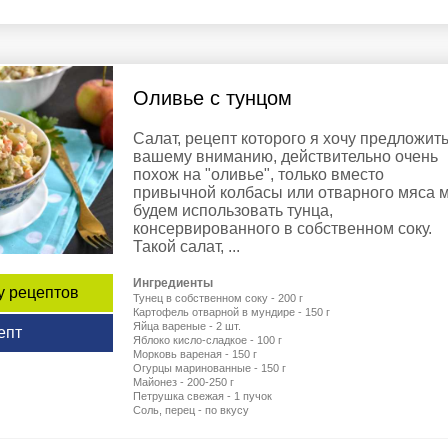
Оливье с тунцом
Салат, рецепт которого я хочу предложит
вашему вниманию, действительно очень
похож на "оливье", только вместо
привычной колбасы или отварного мяса 
будем использовать тунца,
консервированного в собственном соку.
Такой салат, ...
Ингредиенты
у рецептов
Тунец в собственном соку - 200 г
Картофель отварной в мундире - 150 г
Яйца вареные - 2 шт.
епт
Яблоко кисло-сладкое - 100 г
Морковь вареная - 150 г
Огурцы маринованные - 150 г
Майонез - 200-250 г
Петрушка свежая - 1 пучок
Соль, перец - по вкусу