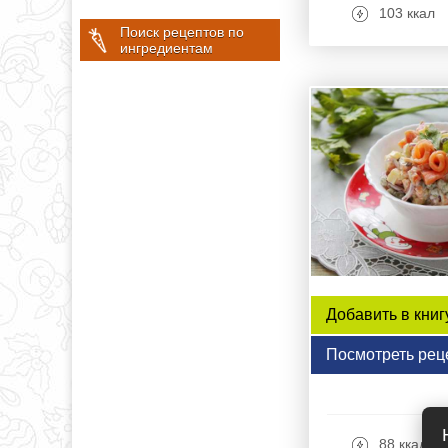
103 ккал
Поиск рецептов по
ингредиентам
Добавить в книг
Посмотреть рец
88 ккал