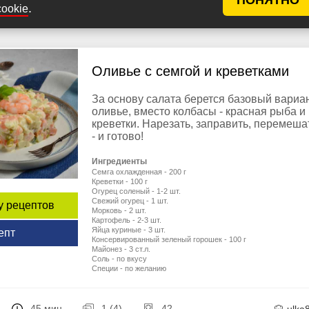
.
cookie
Оливье с семгой и креветками
За основу салата берется базовый вариа
оливье, вместо колбасы - красная рыба и
креветки. Нарезать, заправить, перемеша
- и готово!
Ингредиенты
Семга охлажденная - 200 г
Креветки - 100 г
Огурец соленый - 1-2 шт.
Свежий огурец - 1 шт.
у рецептов
Морковь - 2 шт.
Картофель - 2-3 шт.
Яйца куриные - 3 шт.
епт
Консервированный зеленый горошек - 100 г
Майонез - 3 ст.л.
Соль - по вкусу
Специи - по желанию
45 мин
1 (4)
42