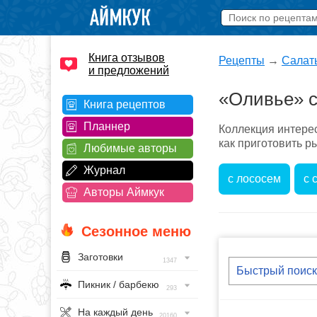
Книга отзывов
Рецепты
→
Салат
и предложений
«Оливье» 
Книга рецептов
Планнер
Коллекция интере
как приготовить р
Любимые авторы
Журнал
с лососем
с 
Авторы Аймкук
Сезонное меню
Заготовки
1347
Пикник / барбекю
293
На каждый день
20160