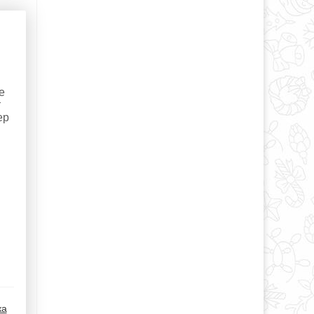
е
т
ер
ка