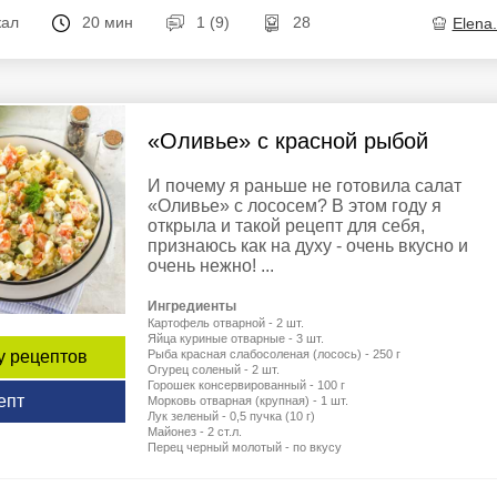
кал
20 мин
1 (9)
28
Elena
«Оливье» с красной рыбой
И почему я раньше не готовила салат
«Оливье» с лососем? В этом году я
открыла и такой рецепт для себя,
признаюсь как на духу - очень вкусно и
очень нежно! ...
Ингредиенты
Картофель отварной - 2 шт.
Яйца куриные отварные - 3 шт.
у рецептов
Рыба красная слабосоленая (лосось) - 250 г
Огурец соленый - 2 шт.
Горошек консервированный - 100 г
епт
Морковь отварная (крупная) - 1 шт.
Лук зеленый - 0,5 пучка (10 г)
Майонез - 2 ст.л.
Перец черный молотый - по вкусу