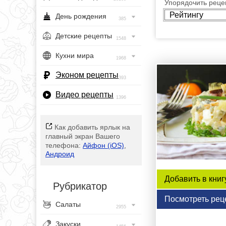
Упорядочить рецеп
День рождения
385
Детские рецепты
1548
Кухни мира
1968
Эконом рецепты
393
Видео рецепты
1396
Как добавить ярлык на
главный экран Вашего
телефона:
Айфон (iOS)
,
Андроид
Добавить в книг
Рубрикатор
Посмотреть рец
Салаты
2955
Закуски