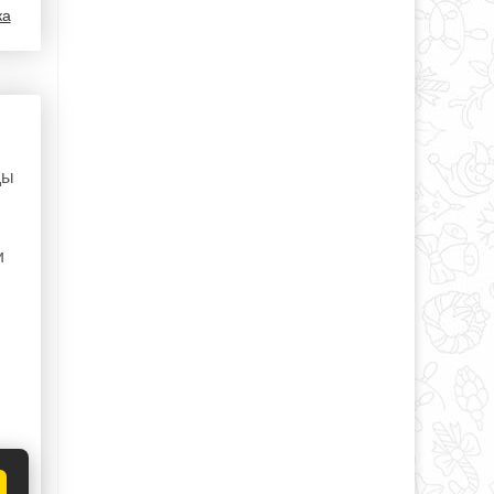
ка
ды
и
ka