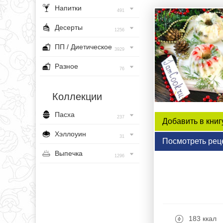
Напитки
491
Десерты
1256
ПП / Диетическое
3929
Разное
76
Коллекции
Пасха
237
Добавить в книг
Хэллоуин
31
Посмотреть рец
Выпечка
1296
183 ккал