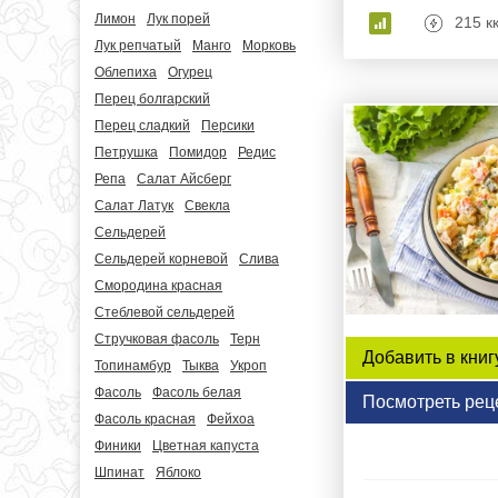
Лимон
Лук порей
215 к
Лук репчатый
Манго
Морковь
Облепиха
Огурец
Перец болгарский
Перец сладкий
Персики
Петрушка
Помидор
Редис
Репа
Салат Айсберг
Салат Латук
Свекла
Сельдерей
Сельдерей корневой
Слива
Смородина красная
Стеблевой сельдерей
Стручковая фасоль
Терн
Добавить в книг
Топинамбур
Тыква
Укроп
Фасоль
Фасоль белая
Посмотреть рец
Фасоль красная
Фейхоа
Финики
Цветная капуста
Шпинат
Яблоко