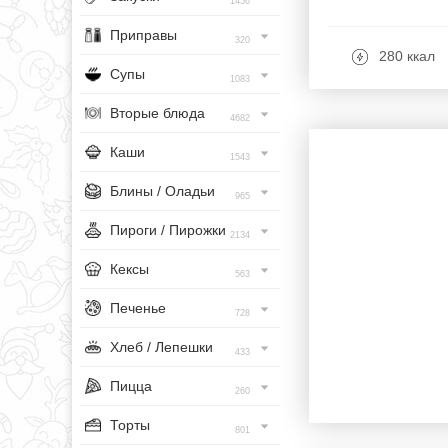
1456
Приправы
320
280 ккал
Супы
1083
Вторые блюда
4682
Каши
1543
Блины / Оладьи
965
Пироги / Пирожки
2134
Кексы
563
Печенье
728
Хлеб / Лепешки
433
Пицца
260
Торты
801