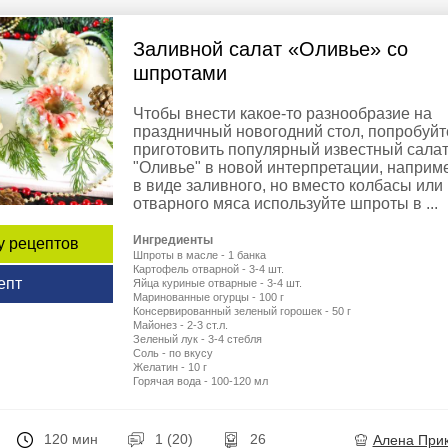
Заливной салат «Оливье» со
шпротами
Чтобы внести какое-то разнообразие на
праздничный новогодний стол, попробуйт
приготовить популярный известный сала
"Оливье" в новой интерпретации, наприм
в виде заливного, но вместо колбасы или
отварного мяса используйте шпроты в ...
Ингредиенты
у рецептов
Шпроты в масле - 1 банка
Картофель отварной - 3-4 шт.
епт
Яйца куриные отварные - 3-4 шт.
Маринованные огурцы - 100 г
Консервированный зеленый горошек - 50 г
Майонез - 2-3 ст.л.
Зеленый лук - 3-4 стебля
Соль - по вкусу
Желатин - 10 г
Горячая вода - 100-120 мл
120 мин
1 (20)
26
Алена При