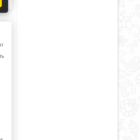
нт
ть