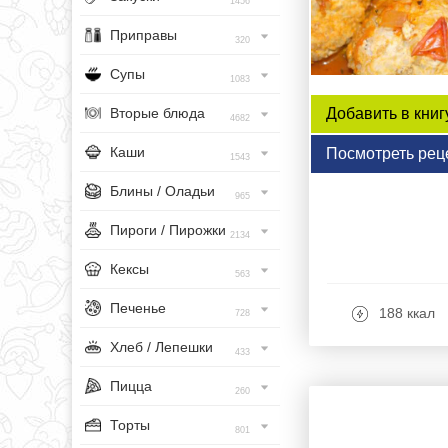
1456
Приправы
320
Супы
1083
Вторые блюда
Добавить в книг
4682
Каши
Посмотреть рец
1543
Блины / Оладьи
965
Пироги / Пирожки
2134
Кексы
563
Печенье
188 ккал
728
Хлеб / Лепешки
433
Пицца
260
Торты
801