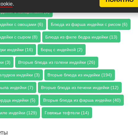
.
cookie
дейки с макаронами (3)
дейки с овощами (6)
Блюда из фарша индейки с рисом (6)
дейки с сыром (8)
Блюда из филе бедра индейки (13)
ки индейки (16)
Борщ с индейкой (2)
и (3)
Вторые блюда из голени индейки (26)
лудков индейки (3)
Вторые блюда из индейки (194)
рыла индейки (7)
Вторые блюда из печени индейки (12)
ердца индейки (5)
Вторые блюда из фарша индейки (40)
иле индейки (129)
Говяжьи тефтели (14)
еты