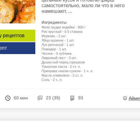
самостоятельно, мало ли что в него
намешают. ...
Ингредиенты
Филе грудки индейки - 800 г
Рис круглый - 0.5 стакана
у рецептов
Морковь - 2 шт.
Яйцо куриное - 1 шт.
Лук репчатый - 1 шт.
епт
Помидор - 1 шт.
Чеснок - 3 зубчика.
Лавровый лист - 3 шт.
Душистый перец горошком
Томатная паста - 2 ст. л.
Приправа хмели-сунели - 1 ч. л.
Масло оливковое - 2 ст. л.
Соль - 2 ч. л.
60 мин
23 (39)
93
Аймк