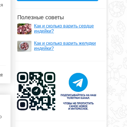
ся
Полезные советы
Как и сколько варить сердце
индейки?
Как и сколько варить желудки
индейки?
ne
о