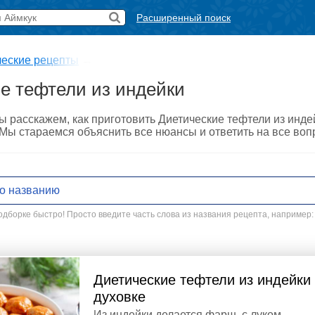
Расширенный поиск
ческие рецепты
→
е тефтели из индейки
ы расскажем, как приготовить Диетические тефтели из инд
. Мы стараемся объяснить все нюансы и ответить на все во
дборке быстро! Просто введите часть слова из названия рецепта, например:
Диетические тефтели из индейки
духовке
Из индейки делается фарш, с луком,