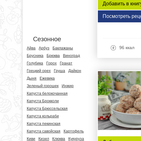
Добавить в книг
Посмотреть рец
Сезонное
96 ккал
Айва
Арбуз
Баклажаны
Брусника
Брюква
Виноград
Голубика
Горох
Гранат
Грецкий орех
Груша
Дайкон
Дыня
Ежевика
Зеленый горошек
Инжир
Капуста белокочанная
Капуста Брокколи
Капуста Брюссельская
Капуста кольраби
Капуста пекинская
Капуста савойская
Картофель
Киви
Кизил
Клюква
Кукуруза