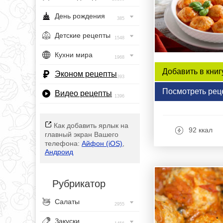
День рождения
385
Детские рецепты
1548
Кухни мира
1968
Добавить в книг
Эконом рецепты
393
Посмотреть рец
Видео рецепты
1396
Как добавить ярлык на
92 ккал
главный экран Вашего
телефона:
Айфон (iOS)
,
Андроид
Рубрикатор
Салаты
2955
Закуски