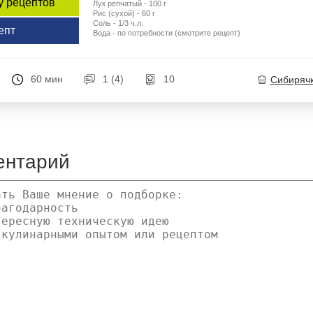
у рецептов
Лук репчатый - 100 г
Рис (сухой) - 60 г
Соль - 1/3 ч.л.
епт
Вода - по потребности (смотрите рецепт)
60 мин
1 (4)
10
Сибиряч
ентарий