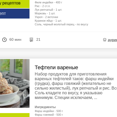
Филе индейки - 400 г
у рецептов
Рис - 2 ст.л.
Лук репчатый - 1 шт.
епт
Морковь - 1 шт.
Укроп - 2 веточки
Куриное яйцо - 1 шт.
Соль, черный молотый перец - по вкусу
60 мин
21
aури
Тефтели вареные
Набор продуктов для приготовления
вареных тефтелей таков: фарш индейки
(грудка), фарш говяжий (желательно не
сильно жилистый), лук репчатый и рис. Вс
Соль кладите по вкусу, я указываю
минимум. Специи исключаем, ...
Ингредиенты
Фарш индейки - 500 г
Фарш говяжий - 500 г