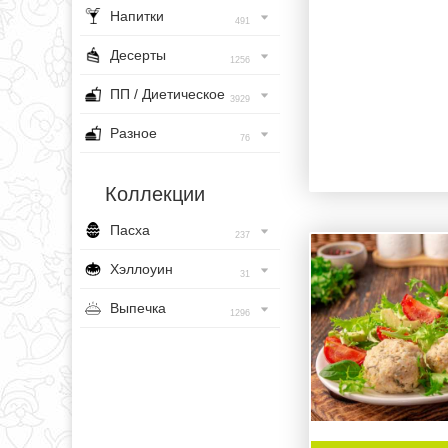
Напитки
491
Десерты
1256
ПП / Диетическое
3929
Разное
76
Коллекции
Пасха
237
Хэллоуин
31
Выпечка
1296