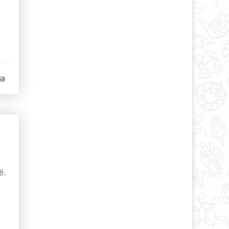
ка
ё.