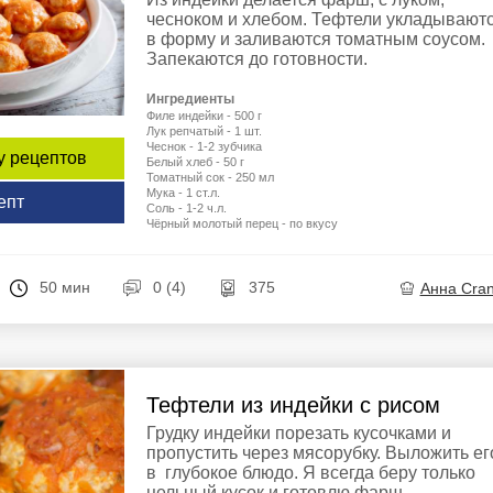
чесноком и хлебом. Тефтели укладывают
в форму и заливаются томатным соусом.
Запекаются до готовности.
Ингредиенты
Филе индейки - 500 г
Лук репчатый - 1 шт.
Чеснок - 1-2 зубчика
у рецептов
Белый хлеб - 50 г
Томатный сок - 250 мл
Мука - 1 ст.л.
епт
Соль - 1-2 ч.л.
Чёрный молотый перец - по вкусу
50 мин
0 (4)
375
Анна Cra
Тефтели из индейки с рисом
Грудку индейки порезать кусочками и
пропустить через мясорубку. Выложить ег
в глубокое блюдо. Я всегда беру только
цельный кусок и готовлю фарш