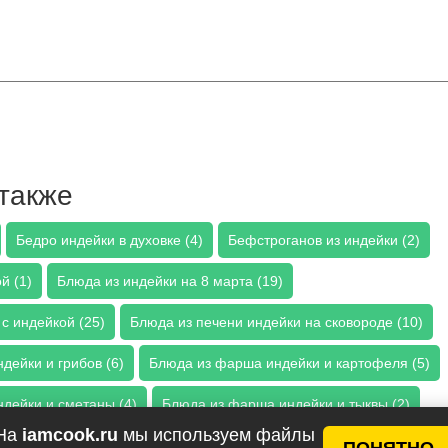
также
Бедро индейки в духовке (4)
Бефстроганов из индейки (2)
й (1)
Блюда из индейки на 8 марта (19)
с индейкой (25)
Блюда из печени индейки на сковороде (10)
дейки и грибов (6)
Блюда из фарша индейки и картофеля (5)
дейки и сметаны (4)
Блюда из фарша индейки и тыквы (2)
На
iamcook.ru
мы используем файлы
дейки с кабачком (10)
Блюда из фарша индейки с капустой (5)
ПОНЯТНО