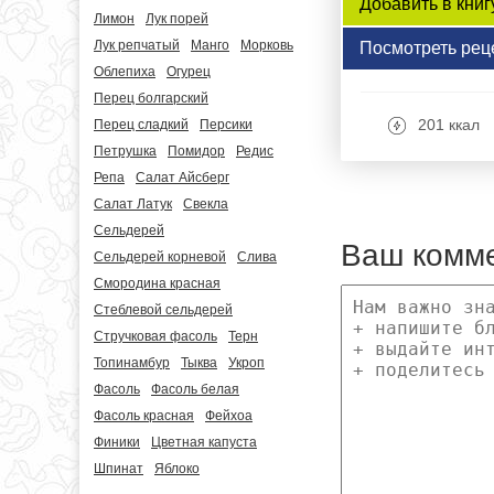
Добавить в книг
Лимон
Лук порей
Лук репчатый
Манго
Морковь
Посмотреть рец
Облепиха
Огурец
Перец болгарский
201 ккал
Перец сладкий
Персики
Петрушка
Помидор
Редис
Репа
Салат Айсберг
Салат Латук
Свекла
Сельдерей
Ваш комм
Сельдерей корневой
Слива
Смородина красная
Стеблевой сельдерей
Стручковая фасоль
Терн
Топинамбур
Тыква
Укроп
Фасоль
Фасоль белая
Фасоль красная
Фейхоа
Финики
Цветная капуста
Шпинат
Яблоко