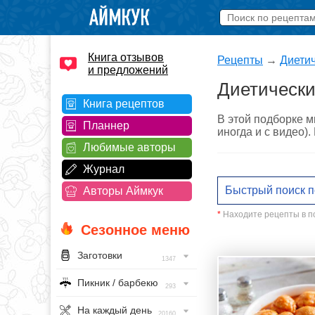
Книга отзывов
Рецепты
→
Диети
и предложений
Диетически
Книга рецептов
В этой подборке м
Планнер
иногда и с видео)
Любимые авторы
Журнал
Авторы Аймкук
*
Находите рецепты в по
Сезонное меню
Заготовки
1347
Пикник / барбекю
293
На каждый день
20160