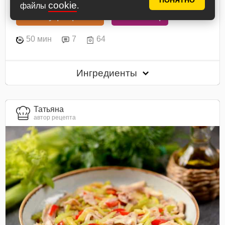
ПОНЯТНО
cookie
файлы
.
В книгу рецептов
В планнер
50 мин
7
64
Ингредиенты
Татьяна
автор рецепта