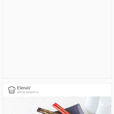
ElenaV
автор рецепта