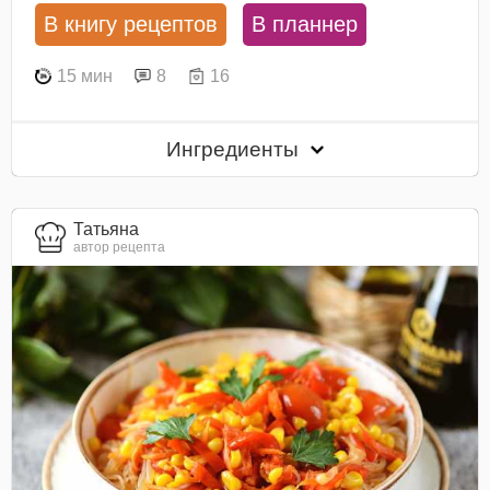
В книгу рецептов
В планнер
15 мин
8
16
Ингредиенты
Татьяна
автор рецепта