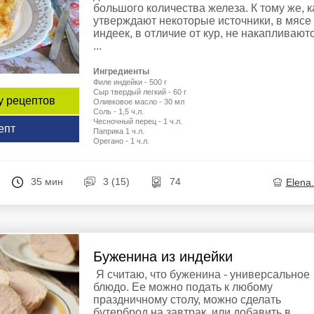
большого количества железа. К тому же, к
утверждают некоторые источники, в мясе
индеек, в отличие от кур, не накапливают
...
Ингредиенты
Филе индейки - 500 г
Сыр твердый легкий - 60 г
у рецептов
Оливковое масло - 30 мл
Соль - 1,5 ч.л.
Чесночный перец - 1 ч.л.
епт
Паприка 1 ч.л.
Орегано - 1 ч.л.
35 мин
3 (15)
74
Elena
Буженина из индейки
Я считаю, что буженина - универсальное
блюдо. Ее можно подать к любому
праздничному столу, можно сделать
бутерброд на завтрак, или добавить в