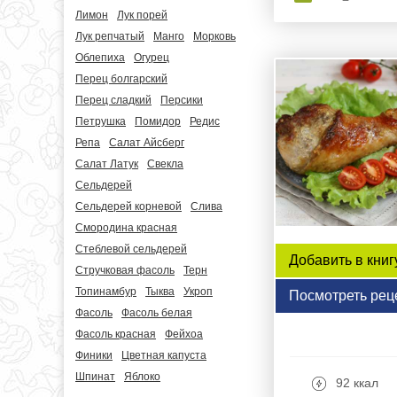
Лимон
Лук порей
Лук репчатый
Манго
Морковь
Облепиха
Огурец
Перец болгарский
Перец сладкий
Персики
Петрушка
Помидор
Редис
Репа
Салат Айсберг
Салат Латук
Свекла
Сельдерей
Сельдерей корневой
Слива
Смородина красная
Стеблевой сельдерей
Добавить в книг
Стручковая фасоль
Терн
Топинамбур
Тыква
Укроп
Посмотреть рец
Фасоль
Фасоль белая
Фасоль красная
Фейхоа
Финики
Цветная капуста
Шпинат
Яблоко
92 ккал