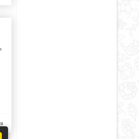
и
м
va