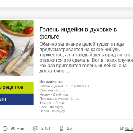
Голень индейки в духовке в
фольге
Обычно запекание целой тушки птицы
предусматривается на какое-нибудь
торжество, а на каждый день вряд ли кто
отважится это сделать. Вот в таких случа
как раз пригодится голень индейки, она
достаточно ...
Ингредиенты
Голень индейки - 1 шт. (800-900 г)
у рецептов
Сметана - 2 ст.л.
Чеснок - 2 зубчика
епт
Приправа к курице - 1 ч.л.
Тимьян - 1/2 ч.л.
Соль - по вкусу
Перец - по вкусу
90 мин
2 (6)
26
Nata