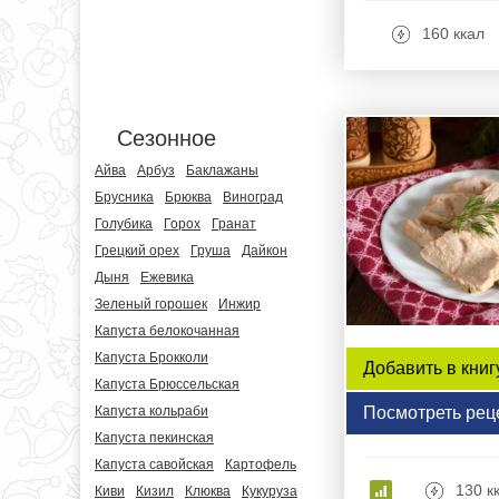
160 ккал
Сезонное
Айва
Арбуз
Баклажаны
Брусника
Брюква
Виноград
Голубика
Горох
Гранат
Грецкий орех
Груша
Дайкон
Дыня
Ежевика
Зеленый горошек
Инжир
Капуста белокочанная
Капуста Брокколи
Добавить в книг
Капуста Брюссельская
Капуста кольраби
Посмотреть рец
Капуста пекинская
Капуста савойская
Картофель
130 к
Киви
Кизил
Клюква
Кукуруза