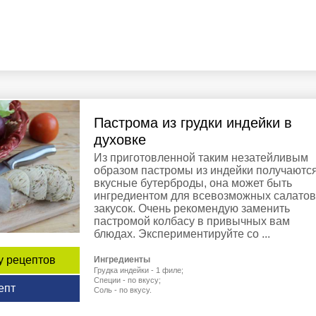
Пастрома из грудки индейки в
духовке
Из приготовленной таким незатейливым
образом пастромы из индейки получаютс
вкусные бутерброды, она может быть
ингредиентом для всевозможных салатов
закусок. Очень рекомендую заменить
пастромой колбасу в привычных вам
блюдах. Экспериментируйте со ...
у рецептов
Ингредиенты
Грудка индейки - 1 филе;
Специи - по вкусу;
епт
Соль - по вкусу.