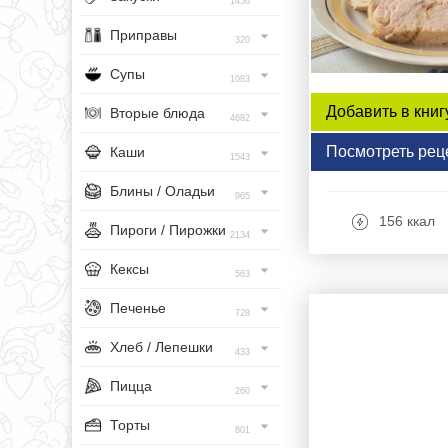
1456
Приправы
320
Супы
1083
Добавить в книг
Вторые блюда
4682
Посмотреть рец
Каши
1543
Блины / Оладьи
965
156 ккал
Пироги / Пирожки
2134
Кексы
563
Печенье
728
Хлеб / Лепешки
433
Пицца
260
Торты
801