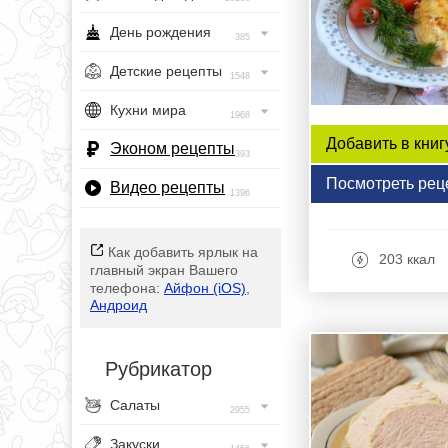
День рождения
385
Детские рецепты
1548
Кухни мира
1968
Добавить в книг
Эконом рецепты
393
Посмотреть рец
Видео рецепты
1396
Как добавить ярлык на
203 ккал
главный экран Вашего
телефона:
Айфон (iOS)
,
Андроид
Рубрикатор
Салаты
2955
Закуски