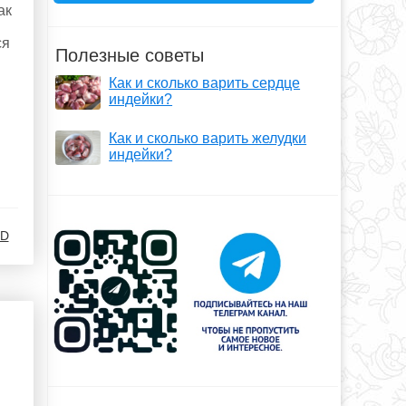
ак
ся
Полезные советы
Как и сколько варить сердце
индейки?
Как и сколько варить желудки
индейки?
.D