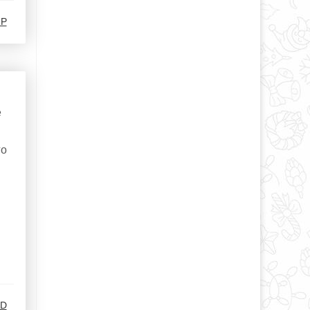
-Р
е
го
.D