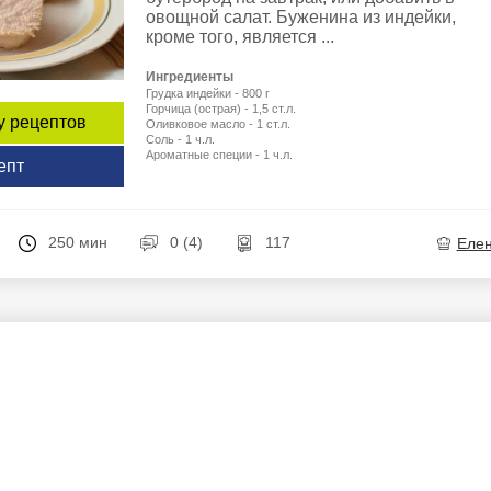
овощной салат. Буженина из индейки,
кроме того, является ...
Ингредиенты
Грудка индейки - 800 г
Горчица (острая) - 1,5 ст.л.
у рецептов
Оливковое масло - 1 ст.л.
Соль - 1 ч.л.
Ароматные специи - 1 ч.л.
епт
250 мин
0 (4)
117
Еле