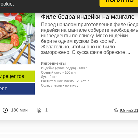
.
cookie
Филе бедра индейки на мангале
Перед началом приготовления филе бед
индейки на мангале соберите необходим
ингредиенты по списку. Мясо индейки
берите одним куском без костей.
Желательно, чтобы оно не было
заморожено. С куска филе обрежьте ...
Ингредиенты
Индейка (филе бедра) - 600 г
Соевый соус - 100 мл
у рецептов
Лук - 2 шт.
Растительное масло - 2-3 ст. л.
Соль, специи - по вкусу
епт
180 мин
1
Юлия20