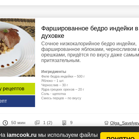
Фаршированное бедро индейки в
духовке
Сочное низкокалорийное бедро индейки,
фаршированное яблоками, черносливом 
орешками, придётся по вкусу даже самы
притязательным.
Ингредиенты
Филе бедра индейки – 500 г
Яблоко – 1 шт.
Чернослив – 30 г
у рецептов
Ядра грецких орехов – 20 г
Соль - щепотка
Смесь перцев – по вкусу
епт
50 мин
1 (2)
9
Olga_Savelye
На
iamcook.ru
мы используем файлы
ПОНЯТНО