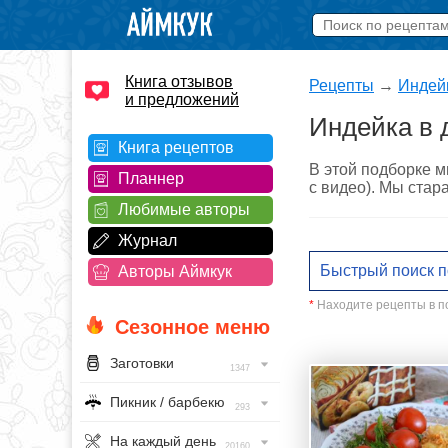
Книга отзывов
Рецепты
→
Индей
и предложений
Индейка в 
Книга рецептов
В этой подборке м
Планнер
с видео). Мы стар
Любимые авторы
Журнал
Авторы Аймкук
*
Находите рецепты в по
Сезонное меню
Заготовки
1347
Пикник / барбекю
293
На каждый день
20160