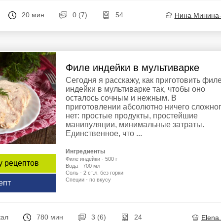
20 мин
0 (7)
54
Нина Минина
Филе индейки в мультиварке
Сегодня я расскажу, как приготовить фил
индейки в мультиварке так, чтобы оно
осталось сочным и нежным. В
приготовлении абсолютно ничего сложно
нет: простые продукты, простейшие
манипуляции, минимальные затраты.
Единственное, что ...
Ингредиенты
Филе индейки - 500 г
у рецептов
Вода - 700 мл
Соль - 2 ст.л. без горки
Специи - по вкусу
епт
кал
780 мин
3 (6)
24
Elena