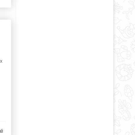
ях
li