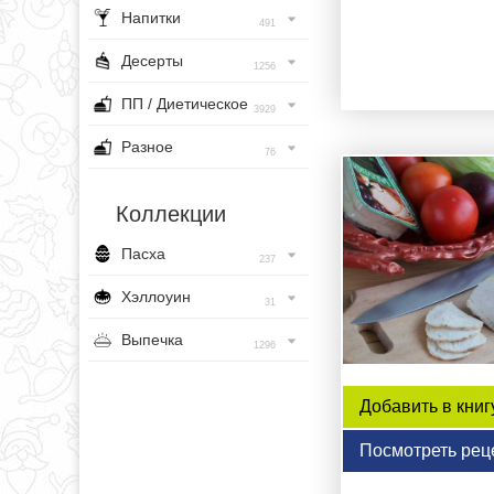
Напитки
491
Десерты
1256
ПП / Диетическое
3929
Разное
76
Коллекции
Пасха
237
Хэллоуин
31
Выпечка
1296
Добавить в книг
Посмотреть рец