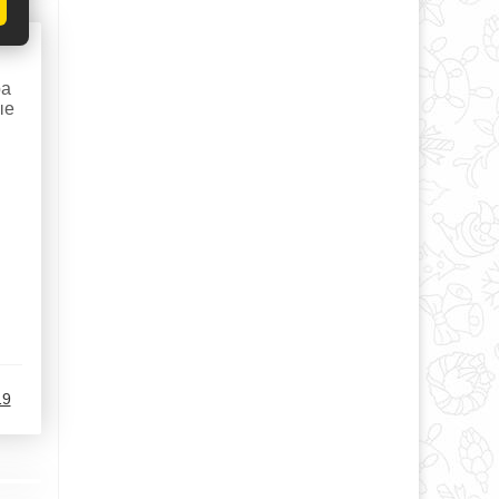
ра
ые
19