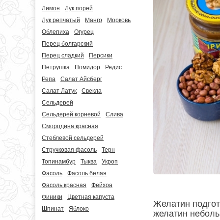
Лимон
Лук порей
Лук репчатый
Манго
Морковь
Облепиха
Огурец
Перец болгарский
Перец сладкий
Персики
Петрушка
Помидор
Редис
Репа
Салат Айсберг
Салат Латук
Свекла
Сельдерей
Сельдерей корневой
Слива
Смородина красная
Стеблевой сельдерей
Стручковая фасоль
Терн
Топинамбур
Тыква
Укроп
Фасоль
Фасоль белая
Фасоль красная
Фейхоа
Финики
Цветная капуста
Желатин подгот
Шпинат
Яблоко
желатин неболь