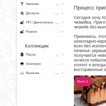
Напитки
491
Процесс при
Десерты
1256
Сегодня хочу п
чизкейка. Приго
ПП / Диетическое
3929
чизкейк без вып
Разное
76
Признаюсь, этот
шоколадно-кара
Коллекции
всех без исклю
печенья, украш
Пасха
получается неве
237
хочется побалов
Хэллоуин
хлопот я всегда
31
восторженные о
Выпечка
1296
Фото 1