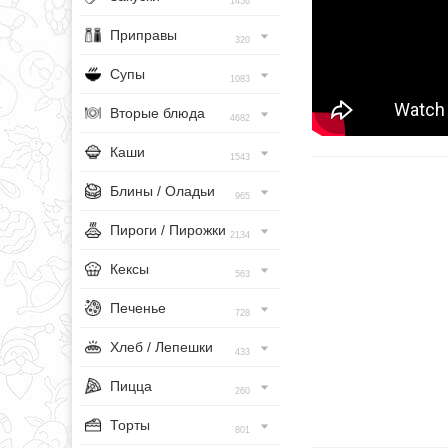
1456
Приправы
320
Супы
1083
Вторые блюда
4682
Каши
1543
Блины / Оладьи
965
Пироги / Пирожки
2134
Кексы
563
Печенье
728
Хлеб / Лепешки
433
Пицца
260
Торты
801