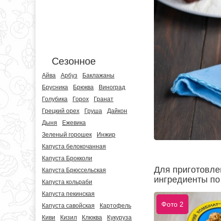
Сезонное
Айва
Арбуз
Баклажаны
Брусника
Брюква
Виноград
Голубика
Горох
Гранат
Грецкий орех
Груша
Дайкон
Дыня
Ежевика
Зеленый горошек
Инжир
Капуста белокочанная
Капуста Брокколи
Для приготовлен
Капуста Брюссельская
ингредиенты по 
Капуста кольраби
Капуста пекинская
Фото 2
Капуста савойская
Картофель
Киви
Кизил
Клюква
Кукуруза