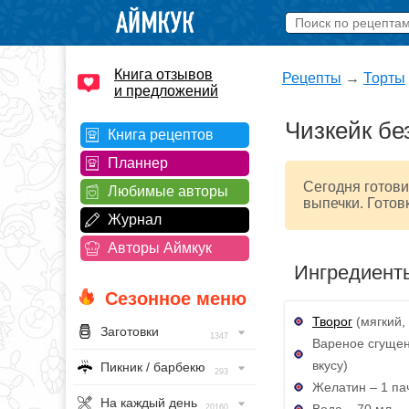
Книга отзывов
Рецепты
→
Торты
и предложений
Чизкейк бе
Книга рецептов
Планнер
Сегодня готови
Любимые авторы
выпечки. Готов
Журнал
Авторы Аймкук
Ингредиент
Сезонное меню
Творог
(мягкий, 
Заготовки
1347
Вареное сгущен
вкусу)
Пикник / барбекю
293
Желатин – 1 пач
На каждый день
Вода – 70 мл
20160