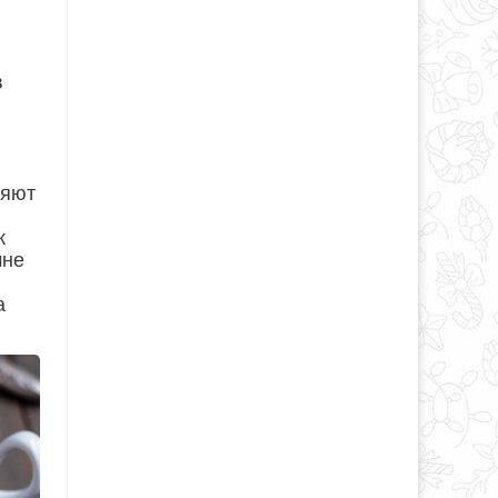
в
ряют
к
мне
а