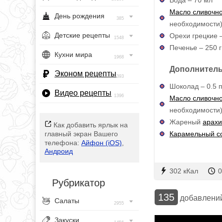
Масло сливочн
День рождения
385
необходимости
Детские рецепты
Орехи грецкие –
1548
Печенье – 250 г
Кухни мира
1968
Дополнитель
Эконом рецепты
393
Шоколад – 0.5 п
Видео рецепты
1396
Масло сливочн
необходимости
Жареный
арахи
Как добавить ярлык на
Карамельный с
главный экран Вашего
телефона:
Айфон (iOS)
,
Андроид
302 кКал
0
Рубрикатор
135
добавлени
Салаты
2955
Закуски