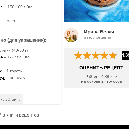
ое
– 150-160 г (по
)
 1 горсть
Ирина Белая
автор рецепта
но (для украшения):
литки (40-50 г)
4.8
ое
– 1-2 ст.л. (по
)
ОЦЕНИТЬ РЕЦЕПТ
с
– 1 горсть
Рейтинг
4.88
из
5
оус
– по вкусу
на основе
24
голосов
 ч. 30 мин.
й в
книги рецептов