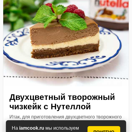
Двухцветный творожный
чизкейк с Нутеллой
Итак, для приготовления двухцветного творожного
чизкейка с Нутеллой подготовим продукты по
списку. В чаше комбайна смешиваем печенье,
На
iamcook.ru
мы используем