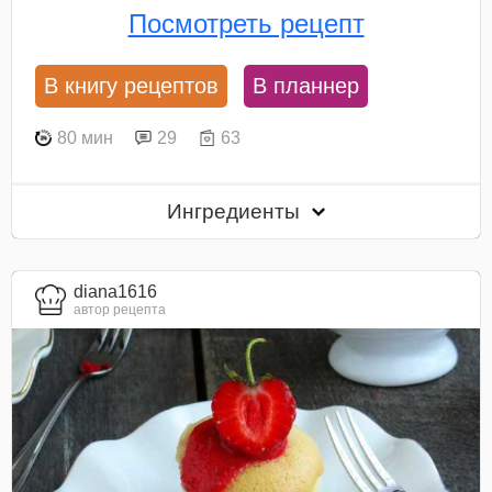
Посмотреть рецепт
В книгу рецептов
В планнер
80 мин
29
63
Ингредиенты
diana1616
автор рецепта