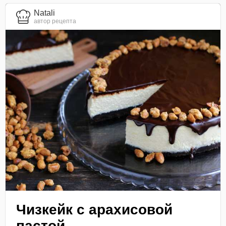
Natali
автор рецепта
Чизкейк с арахисовой
пастой