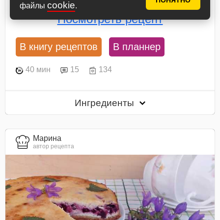
ПОНЯТНО
какао и растопленное сливочное...
cookie
файлы
.
Посмотреть рецепт
В книгу рецептов
В планнер
40 мин
15
134
Ингредиенты
Марина
автор рецепта