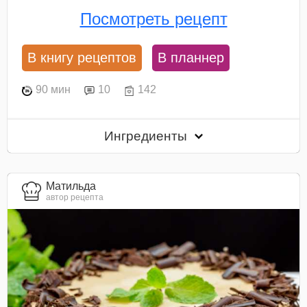
Посмотреть рецепт
В книгу рецептов
В планнер
90 мин
10
142
Ингредиенты
Матильда
автор рецепта