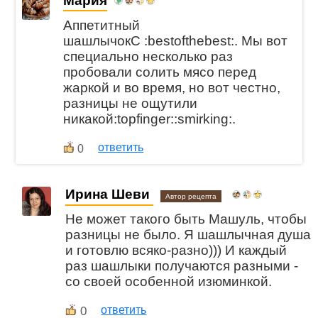
Мария
Аппетитный
шашлычокС :bestofthebest:. Мы вот
специально несколько раз
пробовали солить мясо перед
жаркой и во время, но вот честно,
разницы не ощутили
никакой:topfinger::smirking:.
ответить
0
Ирина Шеви
Автор рецепта
Не может такого быть Машуль, чтобы
разницы не было. Я шашлычная душа
и готовлю всяко-разно))) И каждый
раз шашлыки получаются разными -
со своей особенной изюминкой.
0
ответить