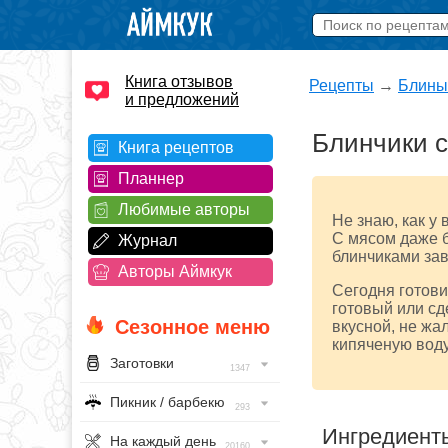
Книга отзывов
Рецепты
→
Блины
и предложений
Блинчики 
Книга рецептов
Планнер
Любимые авторы
Не знаю, как у 
С мясом даже б
Журнал
блинчиками за
Авторы Аймкук
Сегодня готов
готовый или сд
Сезонное меню
вкусной, не жа
кипяченую воду
Заготовки
1347
Пикник / барбекю
293
Ингредиент
На каждый день
20160