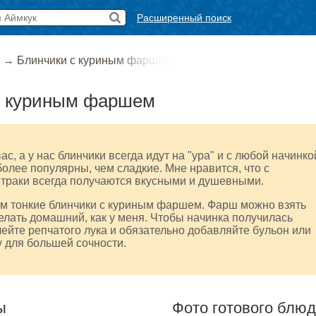
Расширенный поиск
→
Блинчики с куриным фаршем
с куриным фаршем
вас, а у нас блинчики всегда идут на "ура" и с любой начинко
олее популярны, чем сладкие. Мне нравится, что с
втраки всегда получаются вкусными и душевными.
им тонкие блинчики с куриным фаршем. Фарш можно взять
елать домашний, как у меня. Чтобы начинка получилась
лейте репчатого лука и обязательно добавляйте бульон или
 для большей сочности.
ы
Фото готового блю