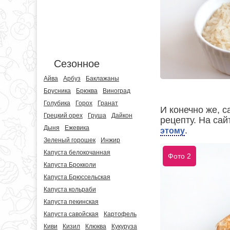
Сезонное
Айва
Арбуз
Баклажаны
Брусника
Брюква
Виноград
Голубика
Горох
Гранат
И конечно же, 
Грецкий орех
Груша
Дайкон
рецепту. На сай
Дыня
Ежевика
.
этому
Зеленый горошек
Инжир
Капуста белокочанная
Фото 2
Капуста Брокколи
Капуста Брюссельская
Капуста кольраби
Капуста пекинская
Капуста савойская
Картофель
Киви
Кизил
Клюква
Кукуруза