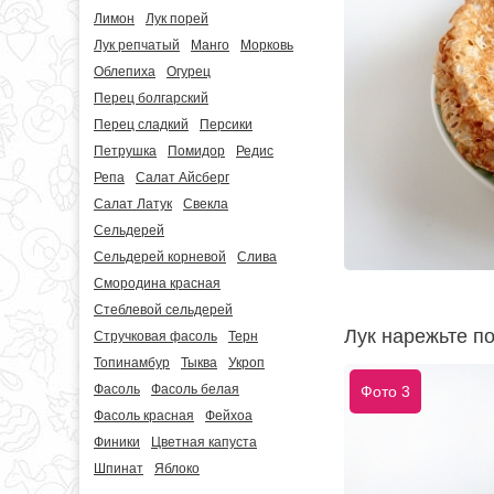
Лимон
Лук порей
Лук репчатый
Манго
Морковь
Облепиха
Огурец
Перец болгарский
Перец сладкий
Персики
Петрушка
Помидор
Редис
Репа
Салат Айсберг
Салат Латук
Свекла
Сельдерей
Сельдерей корневой
Слива
Смородина красная
Стеблевой сельдерей
Лук нарежьте п
Стручковая фасоль
Терн
Топинамбур
Тыква
Укроп
Фасоль
Фасоль белая
Фото 3
Фасоль красная
Фейхоа
Финики
Цветная капуста
Шпинат
Яблоко