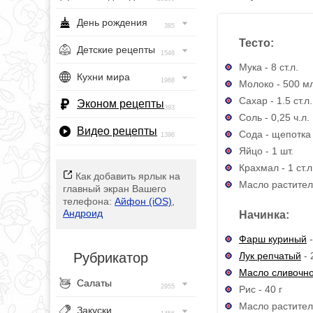
День рождения
385
Тесто:
Детские рецепты
1548
Мука - 8 ст.л.
Кухни мира
1968
Молоко - 500 м
Сахар - 1.5 ст.л.
Эконом рецепты
393
Соль - 0,25 ч.л.
Видео рецепты
Сода - щепотка
1396
Яйцо - 1 шт.
Крахмал - 1 ст.л
Как добавить ярлык на
Масло раститель
главный экран Вашего
телефона:
Айфон (iOS)
,
Андроид
Начинка:
Фарш куриный
-
Лук репчатый
- 
Рубрикатор
Масло сливочн
Салаты
2955
Рис - 40 г
Масло раститель
Закуски