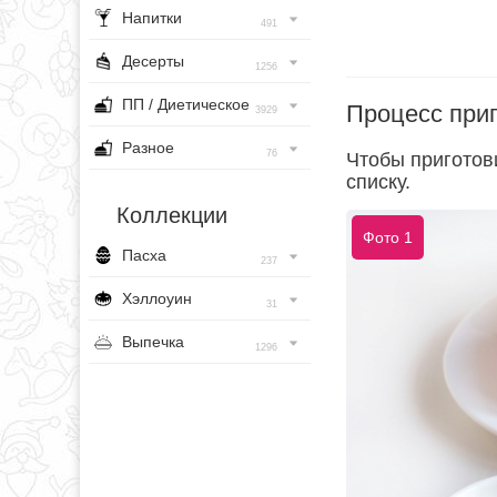
Напитки
491
Десерты
1256
ПП / Диетическое
Процесс при
3929
Разное
76
Чтобы приготов
списку.
Коллекции
Фото 1
Пасха
237
Хэллоуин
31
Выпечка
1296