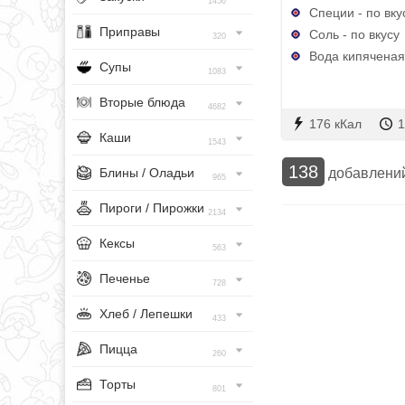
1456
Специи - по вку
Приправы
Соль - по вкусу
320
Вода кипяченая 
Супы
1083
Вторые блюда
4682
176 кКал
1
Каши
1543
138
добавлени
Блины / Оладьи
965
Пироги / Пирожки
2134
Кексы
563
Печенье
728
Хлеб / Лепешки
433
Пицца
260
Торты
801