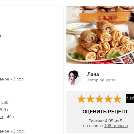
л
.
Лана
ное - 3 ст.л.
автор рецепта
4.9
 350 г
200 г
ОЦЕНИТЬ РЕЦЕПТ
ое
- 40 г
Рейтинг
4.95
из
5
на основе
108
голосов
ное - 2 ст.л.