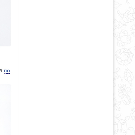
ла
по