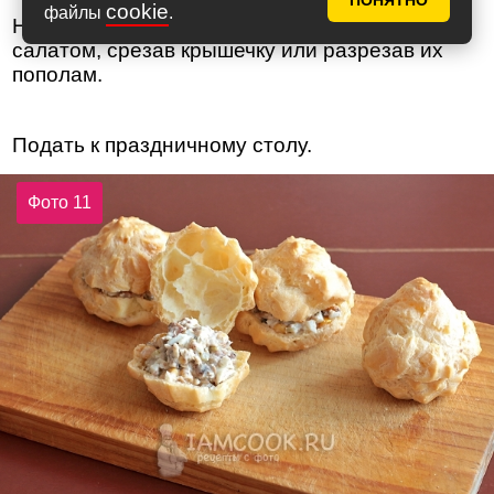
ПОНЯТНО
cookie
файлы
.
Нафаршировать профитроли шпротным
салатом, срезав крышечку или разрезав их
пополам.
Подать к праздничному столу.
Фото 11