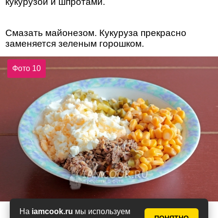
кукурузой и шпротами.
Смазать майонезом. Кукуруза прекрасно
заменяется зеленым горошком.
Фото 10
На
iamcook.ru
мы используем