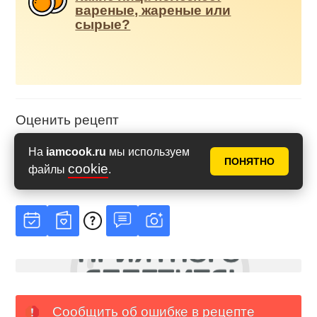
вареные, жареные или
сырые?
Оценить рецепт
На
iamcook.ru
мы используем
ПОНЯТНО
cookie
файлы
.
Рейтинг
5
из
5
на основе
6
голосов
Сообщить об ошибке в рецепте