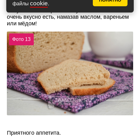
ПОНЯТНО
cookie
Хлеб из цельнозерновой муки на кефире
файлы
.
получается невероятно вкусным и мягким! Его
очень вкусно есть, намазав маслом, вареньем
или мёдом!
Фото 13
Приятного аппетита.