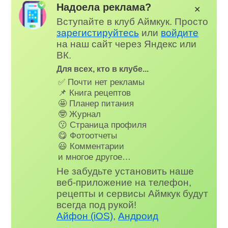
Надоела реклама?
✕
Вступайте в клуб Аймкук. Просто
зарегистируйтесь
или
войдите
на наш сайт через Яндекс или
ВК.
Для всех, кто в клубе...
✅ Почти нет рекламы
📌 Книга рецептов
🤩 Планер питания
🤓 Журнал
😗 Страница профиля
😋 Фотоотчеты
😃 Комментарии
и многое другое…
Не забудьте установить наше
веб-приложение на телефон,
рецепты и сервисы Аймкук будут
всегда под рукой!
Айфон (iOS)
,
Андроид