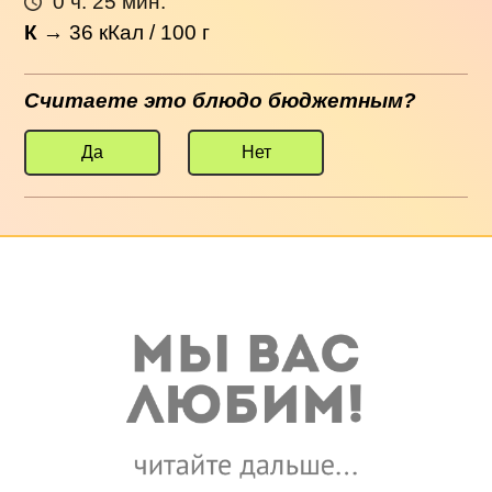
0 ч. 25 мин.
К
→
36
кКал / 100 г
Считаете это блюдо бюджетным?
Да
Нет