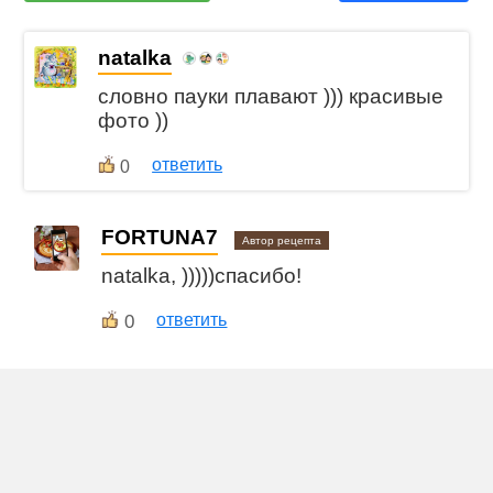
natalka
словно пауки плавают ))) красивые
фото ))
ответить
0
FORTUNA7
Автор рецепта
natalka, )))))спасибо!
0
ответить