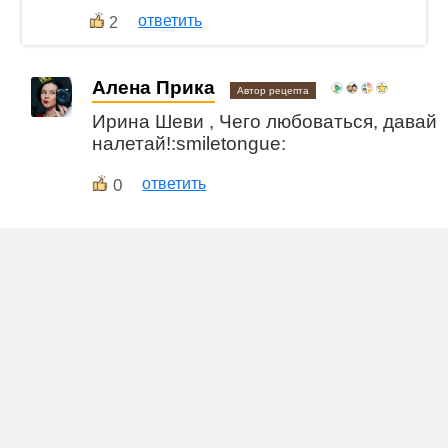
ответить
2
Алена Прика
Автор рецепта
Ирина Шеви , Чего любоваться, давай
налетай!:smiletongue:
0
ответить