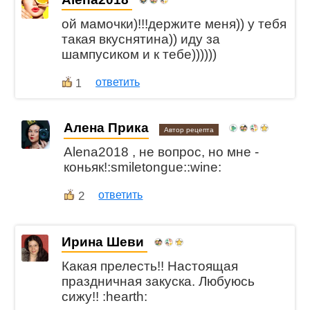
ой мамочки)!!!держите меня)) у тебя
такая вкуснятина)) иду за
шампусиком и к тебе))))))
ответить
1
Алена Прика
Автор рецепта
Alena2018 , не вопрос, но мне -
коньяк!:smiletongue::wine:
2
ответить
Ирина Шеви
Какая прелесть!! Настоящая
праздничная закуска. Любуюсь
сижу!! :hearth: