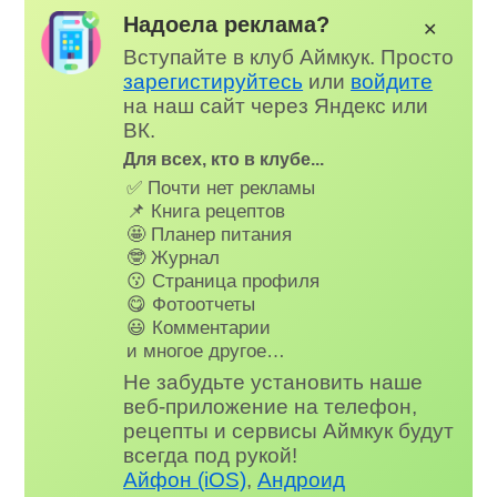
Надоела реклама?
✕
Вступайте в клуб Аймкук. Просто
зарегистируйтесь
или
войдите
на наш сайт через Яндекс или
ВК.
Для всех, кто в клубе...
✅ Почти нет рекламы
📌 Книга рецептов
🤩 Планер питания
🤓 Журнал
😗 Страница профиля
😋 Фотоотчеты
😃 Комментарии
и многое другое…
Не забудьте установить наше
веб-приложение на телефон,
рецепты и сервисы Аймкук будут
всегда под рукой!
Айфон (iOS)
,
Андроид