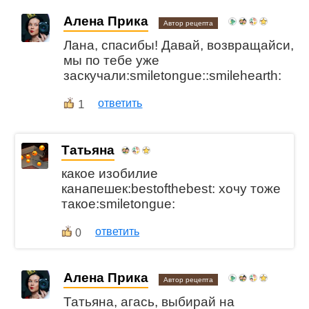
Алена Прика
Автор рецепта
Лана, спасибы! Давай, возвращайси,
мы по тебе уже
заскучали:smiletongue::smilehearth:
1
ответить
Татьяна
какое изобилие
канапешек:bestofthebest: хочу тоже
такое:smiletongue:
ответить
0
Алена Прика
Автор рецепта
Татьяна, агась, выбирай на