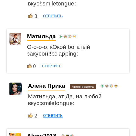
вкус!:smiletongue:
3
ответить
Матильда
О-о-о-о, кОкой богатый
закусон!!!:clapping:
ответить
0
Алена Прика
Автор рецепта
Матильда, эт Да, на любой
вкус:smiletongue:
2
ответить
Alena2018