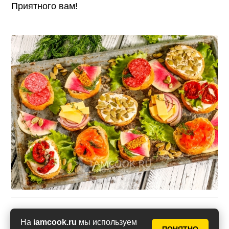
Приятного вам!
Оценить рецепт
На
iamcook.ru
мы используем