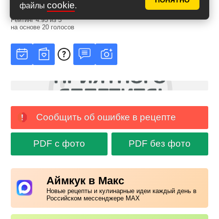
ПОНЯТНО
cookie
файлы
.
Рейтинг
4.95
из
5
на основе
20
голосов
Сообщить об ошибке в рецепте
PDF с фото
PDF без фото
Аймкук в Макс
Новые рецепты и кулинарные идеи каждый день в
Российском мессенджере MAX