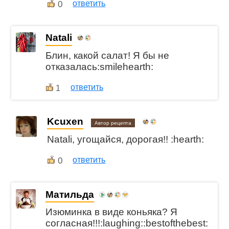
0
ответить
Natali
Блин, какой салат! Я бы не
отказалась:smilehearth:
ответить
1
Kcuxen
Автор рецепта
Natali, угощайся, дорогая!! :hearth:
0
ответить
Матильда
Изюминка в виде коньяка? Я
согласная!!!:laughing::bestofthebest: