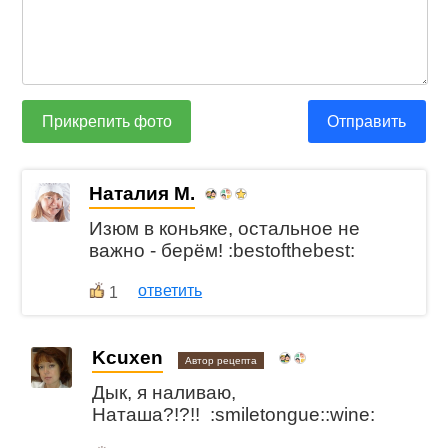
Прикрепить фото
Отправить
Наталия М.
Изюм в коньяке, остальное не
важно - берём! :bestofthebest:
ответить
1
Kcuxen
Автор рецепта
Дык, я наливаю,
Наташа?!?!! :smiletongue::wine: