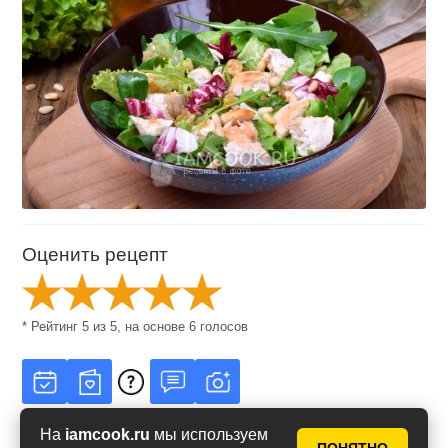
Оценить рецепт
* Рейтинг
5
из
5
, на основе
6
голосов
На
iamcook.ru
мы используем