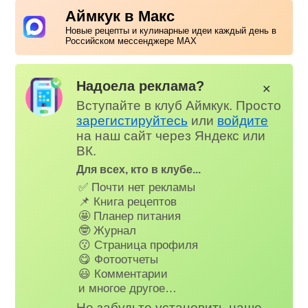
Аймкук в Макс
Новые рецепты и кулинарные идеи каждый день в
Российском мессенджере MAX
Надоела реклама?
✕
Вступайте в клуб Аймкук. Просто
зарегистируйтесь
или
войдите
на наш сайт через Яндекс или
ВК.
Для всех, кто в клубе...
✅ Почти нет рекламы
📌 Книга рецептов
🤩 Планер питания
🤓 Журнал
😗 Страница профиля
😋 Фотоотчеты
😃 Комментарии
и многое другое…
Не забудьте установить наше