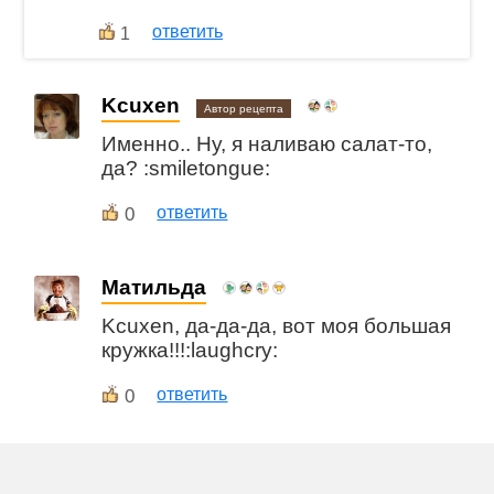
ответить
1
Kcuxen
Автор рецепта
Именно.. Ну, я наливаю салат-то,
да? :smiletongue:
0
ответить
Матильда
Kcuxen, да-да-да, вот моя большая
кружка!!!:laughcry:
0
ответить