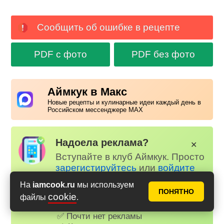
Сообщить об ошибке в рецепте
PDF с фото
PDF без фото
Аймкук в Макс
Новые рецепты и кулинарные идеи каждый день в
Российском мессенджере MAX
Надоела реклама?
✕
Вступайте в клуб Аймкук. Просто
зарегистируйтесь
или
войдите
на наш сайт через Яндекс или
На
iamcook.ru
мы используем
ВК.
ПОНЯТНО
cookie
файлы
.
Для всех, кто в клубе...
✅ Почти нет рекламы