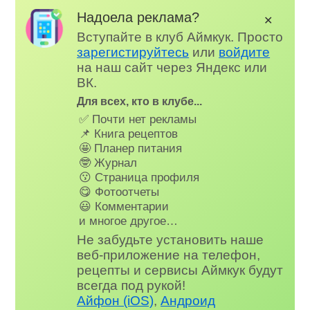
Надоела реклама?
✕
Вступайте в клуб Аймкук. Просто
зарегистируйтесь
или
войдите
на наш сайт через Яндекс или
ВК.
Для всех, кто в клубе...
✅ Почти нет рекламы
📌 Книга рецептов
🤩 Планер питания
🤓 Журнал
😗 Страница профиля
😋 Фотоотчеты
😃 Комментарии
и многое другое…
Не забудьте установить наше
веб-приложение на телефон,
рецепты и сервисы Аймкук будут
всегда под рукой!
Айфон (iOS)
,
Андроид