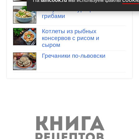
На
iamcook.ru
мы используем файлы
Фетучини с курицей и
грибами
Котлеты из рыбных
консервов с рисом и
сыром
Гречаники по-львовски