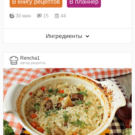
В книгу рецептов
В планнер
30 мин
15
44
Ингредиенты
Rencha1
автор рецепта