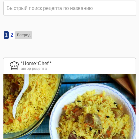
1
2
Вперед
*Home*Chef *
автор рецепта