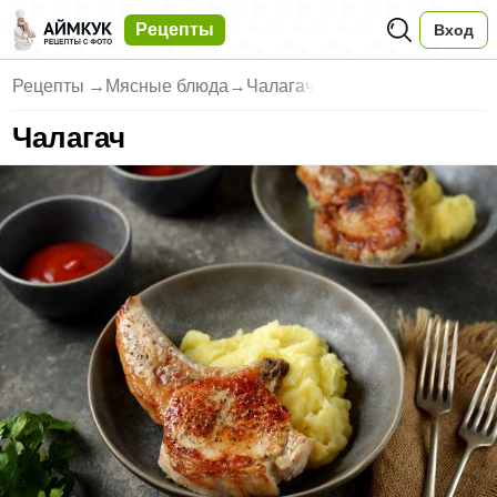
Рецепты
Вход
Рецепты
→
Мясные блюда
→
Чалагач
Чалагач