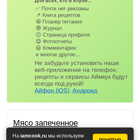
Для всех, кто в клубе...
✅ Почти нет рекламы
📌 Книга рецептов
🤩 Планер питания
🤓 Журнал
😗 Страница профиля
😋 Фотоотчеты
😃 Комментарии
и многое другое…
Не забудьте установить наше
веб-приложение на телефон,
рецепты и сервисы Аймкук будут
всегда под рукой!
Айфон (iOS)
,
Андроид
Мясо запеченное
Подборка рецептов
На
iamcook.ru
мы используем