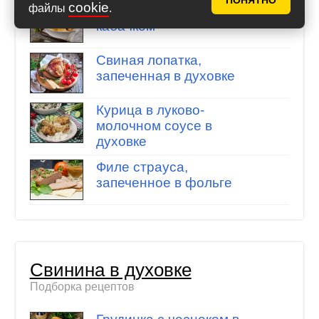
ПОНЯТНО
cookie
файлы
.
Мясо по-французски с
кабачком
Свиная лопатка,
запеченная в духовке
Курица в луково-
молочном соусе в
духовке
Филе страуса,
запеченное в фольге
Свинина в духовке
Подборка рецептов