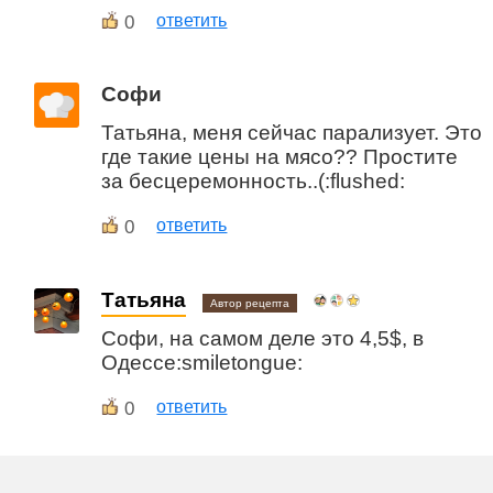
0
ответить
Софи
Татьяна, меня сейчас парализует. Это
где такие цены на мясо?? Простите
за бесцеремонность..(:flushed:
0
ответить
Татьяна
Автор рецепта
Софи, на самом деле это 4,5$, в
Одессе:smiletongue:
0
ответить