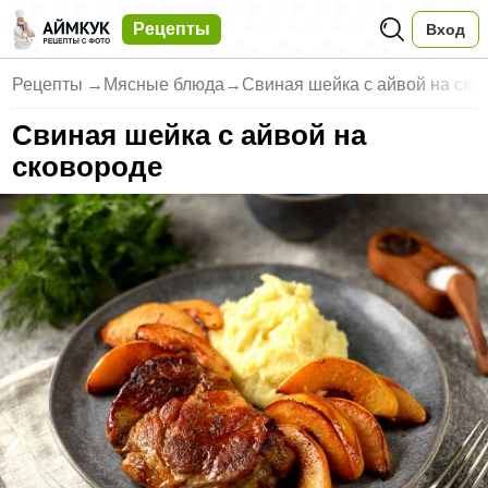
Рецепты
Вход
Рецепты
→
Мясные блюда
→
Свиная шейка с айвой на ско
Свиная шейка с айвой на
сковороде