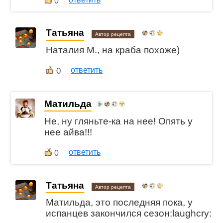
0
Татьяна
Автор рецепта
Наталия М., на краба похоже)
0
ответить
Матильда
Не, ну гляньте-ка на нее! Опять у
нее айва!!!
ответить
0
Татьяна
Автор рецепта
Матильда, это последняя пока, у
испанцев закончился сезон:laughcry: