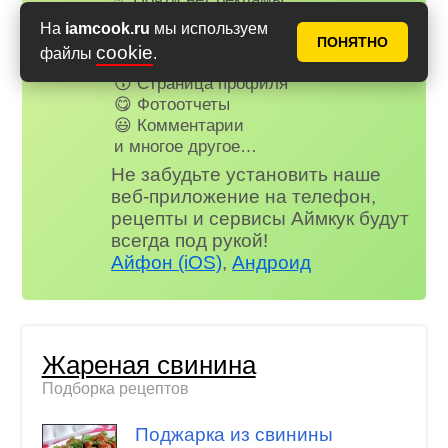
📌 Книга рецептов
На
iamcook.ru
мы используем
🤩 Планер питания
ПОНЯТНО
cookie
файлы
.
🤓 Журнал
😗 Страница профиля
😋 Фотоотчеты
😃 Комментарии
и многое другое…
Не забудьте установить наше
веб-приложение на телефон,
рецепты и сервисы Аймкук будут
всегда под рукой!
Айфон (iOS)
,
Андроид
Жареная свинина
Подборка рецептов
Поджарка из свинины