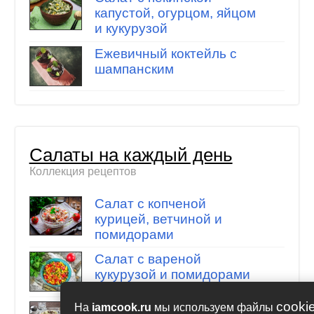
капустой, огурцом, яйцом
и кукурузой
Ежевичный коктейль с
шампанским
Салаты на каждый день
Коллекция рецептов
Салат с копченой
курицей, ветчиной и
помидорами
Салат с вареной
кукурузой и помидорами
cooki
Салат из куриных
На
iamcook.ru
мы используем файлы