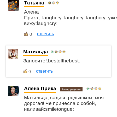
Татьяна
Алена
Прика, :laughcry::laughcry::laughcry: уж
вижу:laughcry:
0
ответить
Матильда
Заносите!:bestofthebest:
ответить
0
Алена Прика
Автор рецепта
Матильда, садись рядышком, моя
дорогая! Че принесла с собой,
наливай:smiletongue: