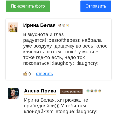
Прикрепить фото
Отправить
Ирина Белая
и вкуснота и глаз
радуется! :bestofthebest: набрала
уже воздуху дощечку во весь голос
клянчить, потом.. тюю! у меня ж
тоже где-то есть, надо ток
покопаться! :laughcry: :laughcry:
ответить
0
Алена Прика
Автор рецепта
Ирина Белая, хитрюжка, не
прибедняйси))) У тебя там
клондайк:smiletongue::laughcry: