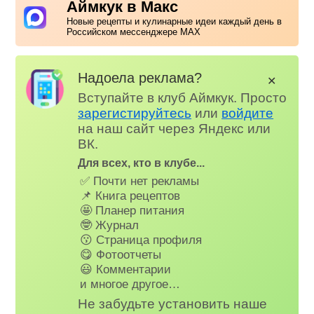
Аймкук в Макс
Новые рецепты и кулинарные идеи каждый день в
Российском мессенджере MAX
Надоела реклама?
✕
Вступайте в клуб Аймкук. Просто
зарегистируйтесь
или
войдите
на наш сайт через Яндекс или
ВК.
Для всех, кто в клубе...
✅ Почти нет рекламы
📌 Книга рецептов
🤩 Планер питания
🤓 Журнал
😗 Страница профиля
😋 Фотоотчеты
😃 Комментарии
и многое другое…
Не забудьте установить наше