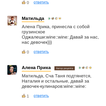
0
ответить
Матильда
Алена Прика, принесла с собой
грузинское
Оджалеши:wine::wine: Давай за нас,
нас девочек)))
0
ответить
Алена Прика
Автор рецепта
Матильда, Сча Таня подтянется,
Наталия и остальные, давай за
девочек-кулинаров:wine::wine:
1
ответить