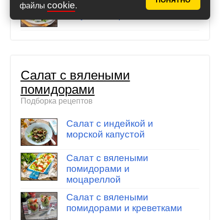
ПОНЯТНО
Салат с финиками и
cookie
файлы
.
голубым сыром
Салат с вялеными
помидорами
Подборка рецептов
Салат с индейкой и
морской капустой
Салат с вялеными
помидорами и
моцареллой
Салат с вялеными
помидорами и креветками