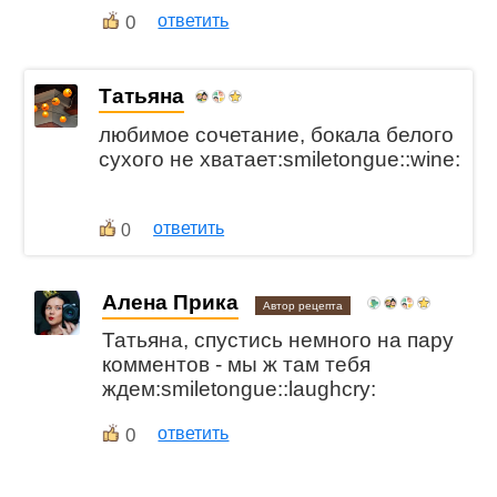
0
ответить
Татьяна
любимое сочетание, бокала белого
сухого не хватает:smiletongue::wine:
ответить
0
Алена Прика
Автор рецепта
Татьяна, спустись немного на пару
комментов - мы ж там тебя
ждем:smiletongue::laughcry:
0
ответить