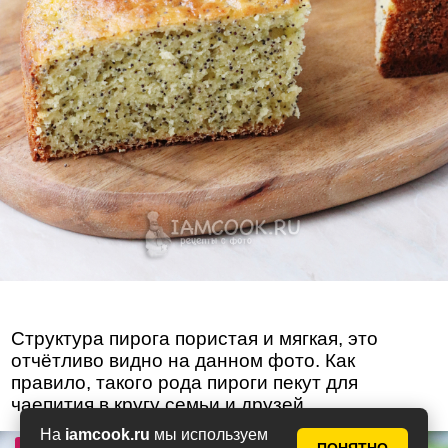
Структура пирога пористая и мягкая, это
отчётливо видно на данном фото. Как
правило, такого рода пироги пекут для
чаепития в кругу семьи и друзей.
На
iamcook.ru
мы используем