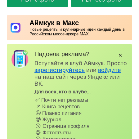
Аймкук в Макс
Новые рецепты и кулинарные идеи каждый день в
Российском мессенджере MAX
Надоела реклама?
✕
Вступайте в клуб Аймкук. Просто
зарегистируйтесь
или
войдите
на наш сайт через Яндекс или
ВК.
Для всех, кто в клубе...
✅ Почти нет рекламы
📌 Книга рецептов
🤩 Планер питания
🤓 Журнал
😗 Страница профиля
😋 Фотоотчеты
😃 Комментарии