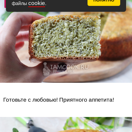
ПОНЯТНО
Фото 12
cookie
файлы
.
Готовьте с любовью! Приятного аппетита!