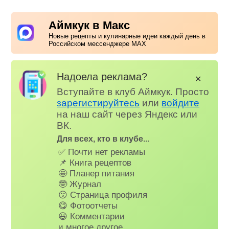
Аймкук в Макс
Новые рецепты и кулинарные идеи каждый день в
Российском мессенджере MAX
Надоела реклама?
✕
Вступайте в клуб Аймкук. Просто
зарегистируйтесь
или
войдите
на наш сайт через Яндекс или
ВК.
Для всех, кто в клубе...
✅ Почти нет рекламы
📌 Книга рецептов
🤩 Планер питания
🤓 Журнал
😗 Страница профиля
😋 Фотоотчеты
😃 Комментарии
и многое другое…