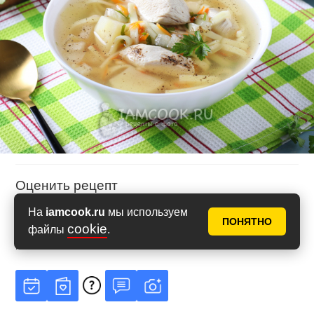
Оценить рецепт
На
iamcook.ru
мы используем
ПОНЯТНО
cookie
файлы
.
Рейтинг
4.85
из
5
на основе
13
голосов