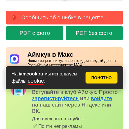
Сообщить об ошибке в рецепте
PDF с фото
PDF без фото
Аймкук в Макс
Новые рецепты и кулинарные идеи каждый день в
Российском мессенджере MAX
На
iamcook.ru
мы используем
ПОНЯТНО
cookie
файлы
.
Надоела реклама?
✕
Вступайте в клуб Аймкук. Просто
зарегистируйтесь
или
войдите
на наш сайт через Яндекс или
ВК.
Для всех, кто в клубе...
✅ Почти нет рекламы