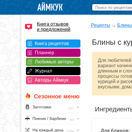
Книга отзывов
Рецепты
→
Блины
и предложений
Блины с ку
Книга рецептов
Планнер
Для любителей
Любимые авторы
вариант начинк
Журнал
длинным и слож
процессы гото
Авторы Аймкук
курицей и рисо
вкусными, дом
Сезонное меню
Заготовки
Ингредиент
1347
Пикник / барбекю
293
На каждый день
Для блинов:
20160