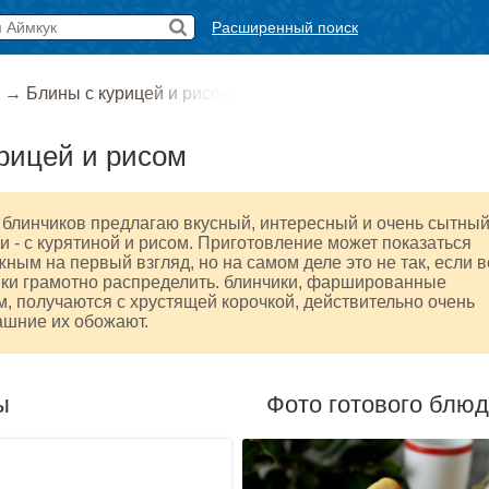
Расширенный поиск
→
Блины с курицей и рисом
рицей и рисом
 блинчиков предлагаю вкусный, интересный и очень сытны
и - с курятиной и рисом. Приготовление может показаться
ным на первый взгляд, но на самом деле это не так, если в
вки грамотно распределить. блинчики, фаршированные
м, получаются с хрустящей корочкой, действительно очень
ашние их обожают.
ы
Фото готового блю