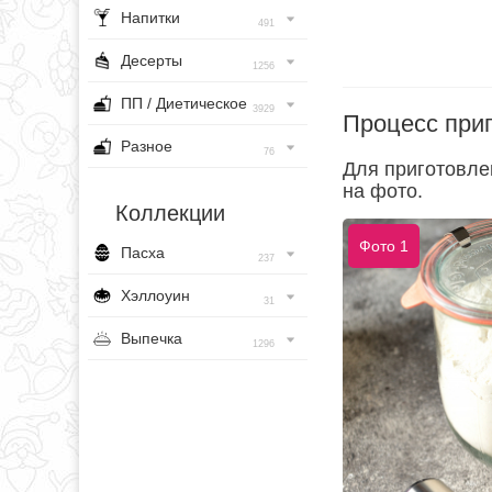
Напитки
491
Десерты
1256
ПП / Диетическое
3929
Процесс при
Разное
76
Для приготовле
на фото.
Коллекции
Фото 1
Пасха
237
Хэллоуин
31
Выпечка
1296