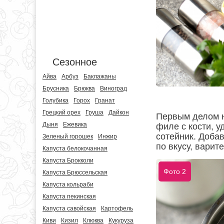
Сезонное
Айва
Арбуз
Баклажаны
Брусника
Брюква
Виноград
Голубика
Горох
Гранат
Грецкий орех
Груша
Дайкон
Первым делом н
Дыня
Ежевика
филе с кости, у
сотейник. Доба
Зеленый горошек
Инжир
по вкусу, варите
Капуста белокочанная
Капуста Брокколи
Фото 2
Капуста Брюссельская
Капуста кольраби
Капуста пекинская
Капуста савойская
Картофель
Киви
Кизил
Клюква
Кукуруза