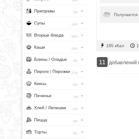
1456
Приправы
320
Получается 
Супы
1083
Вторые блюда
4682
185 кКал
1
Каши
1543
Блины / Оладьи
11
965
добавлений
Пироги / Пирожки
2134
Кексы
563
Печенье
728
Хлеб / Лепешки
433
Пицца
260
Торты
801