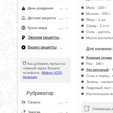
Мука - 160 г
День рождения
385
Молоко - 500 г
Детские рецепты
Яйцо - 2 шт.
1548
Сахар - 1 ст.л.
Кухни мира
1968
Соль - щепоть
Эконом рецепты
Масло раститель
393
Видео рецепты
Для начинки:
1396
Куриная грудка
Рис - 180 г
Как добавить ярлык на
главный экран Вашего
Лук репчатый
- 
телефона:
Айфон (iOS)
,
Соль и перец - 
Андроид
Зелень - нескол
Лавровый лист -
Рубрикатор
Растительное ма
Салаты
2955
Сковорода 
Закуски