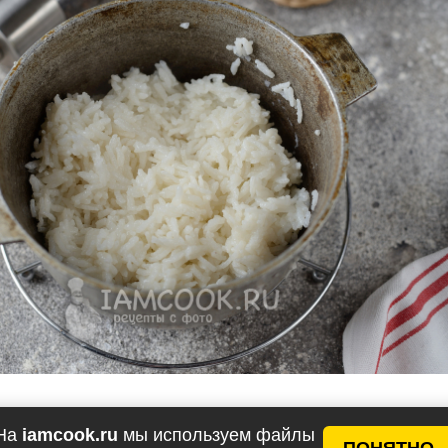
у всыпьте муку, влейте молоко, вбейте яйца, добавь
На
iamcook.ru
мы используем файлы
ПОНЯТНО