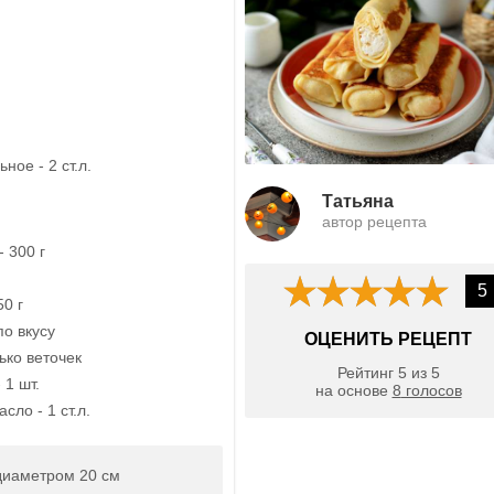
ное - 2 ст.л.
Татьяна
автор рецепта
- 300 г
5
50 г
по вкусу
ОЦЕНИТЬ РЕЦЕПТ
ько веточек
Рейтинг
5
из
5
 1 шт.
на основе
8
голосов
сло - 1 ст.л.
диаметром 20 см