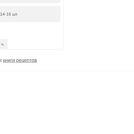
14-16 шт.
 ч.
 в
книги рецептов