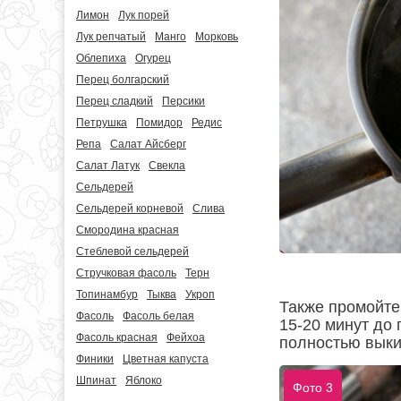
Лимон
Лук порей
Лук репчатый
Манго
Морковь
Облепиха
Огурец
Перец болгарский
Перец сладкий
Персики
Петрушка
Помидор
Редис
Репа
Салат Айсберг
Салат Латук
Свекла
Сельдерей
Сельдерей корневой
Слива
Смородина красная
Стеблевой сельдерей
Стручковая фасоль
Терн
Топинамбур
Тыква
Укроп
Также промойте 
Фасоль
Фасоль белая
15-20 минут до
Фасоль красная
Фейхоа
полностью выки
Финики
Цветная капуста
Шпинат
Яблоко
Фото 3