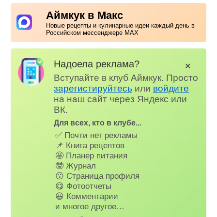
Аймкук в Макс
Новые рецепты и кулинарные идеи каждый день в
Российском мессенджере MAX
Надоела реклама?
✕
Вступайте в клуб Аймкук. Просто
зарегистируйтесь
или
войдите
на наш сайт через Яндекс или
ВК.
Для всех, кто в клубе...
✅ Почти нет рекламы
📌 Книга рецептов
🤩 Планер питания
🤓 Журнал
😗 Страница профиля
😋 Фотоотчеты
😃 Комментарии
и многое другое…