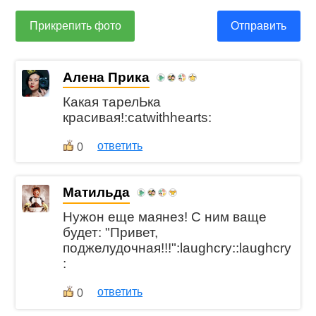
Прикрепить фото
Отправить
Алена Прика
Какая тарелЬка
красивая!:catwithhearts:
ответить
0
Матильда
Нужон еще маянез! С ним ваще
будет: "Привет,
поджелудочная!!!":laughcry::laughcry
:
ответить
0