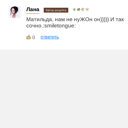
Лана
Автор рецепта
Матильда, нам не нуЖОн он))))) И так
сочно.:smiletongue:
0
ответить