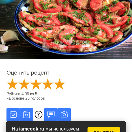
Оценить рецепт
Рейтинг
4.96
из
5
на основе
25
голосов
На
iamcook.ru
мы используем