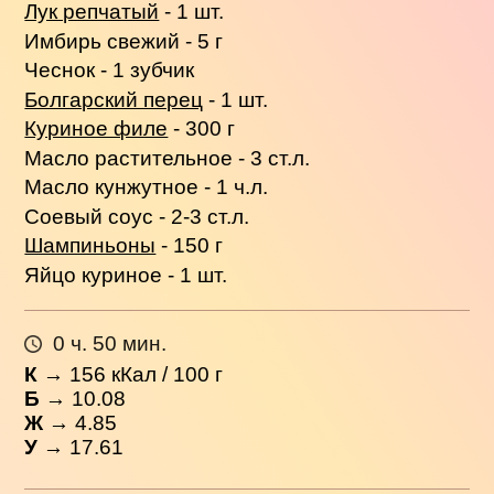
Лук репчатый
- 1 шт.
Имбирь свежий - 5 г
Чеснок - 1 зубчик
Болгарский перец
- 1 шт.
Куриное филе
- 300 г
Масло растительное - 3 ст.л.
Масло кунжутное - 1 ч.л.
Соевый соус - 2-3 ст.л.
Шампиньоны
- 150 г
Яйцо куриное - 1 шт.
0 ч. 50 мин.
К
→
156
кКал / 100 г
Б
→ 10.08
Ж
→ 4.85
У
→ 17.61