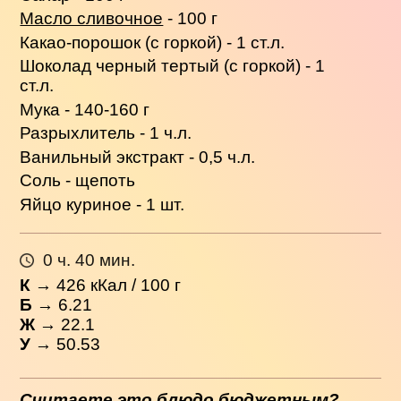
Масло сливочное
- 100 г
Какао-порошок (с горкой) - 1 ст.л.
Шоколад черный тертый (с горкой) - 1
ст.л.
Мука - 140-160 г
Разрыхлитель - 1 ч.л.
Ванильный экстракт - 0,5 ч.л.
Соль - щепоть
Яйцо куриное - 1 шт.
0 ч. 40 мин.
К
→
426
кКал / 100 г
Б
→ 6.21
Ж
→ 22.1
У
→ 50.53
Считаете это блюдо бюджетным?