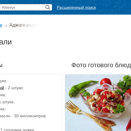
Расширенный поиск
и
→
Аджапсандали
али
ы
Фото готового блю
уки;
ий
- 2 штуки;
ки;
1 штука;
ка;
асло - 30 миллилитров;
1 столовая ложка.