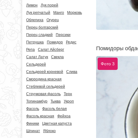
Лимон
Лук порей
Лук репчатый
Манго
Морковь
Облепиха
Огурец
Перец болгарский
Перец сладкий
Персики
Петрушка
Помидор
Редис
Помидоры обдаё
Репа
Салат Айсберг
Салат Латук
Свекла
Фото 3
Сельдерей
Сельдерей корневой
Слива
Смородина красная
Стеблевой сельдерей
Стручковая фасоль
Терн
Топинамбур
Тыква
Укроп
Фасоль
Фасоль белая
Фасоль красная
Фейхоа
Финики
Цветная капуста
Шпинат
Яблоко