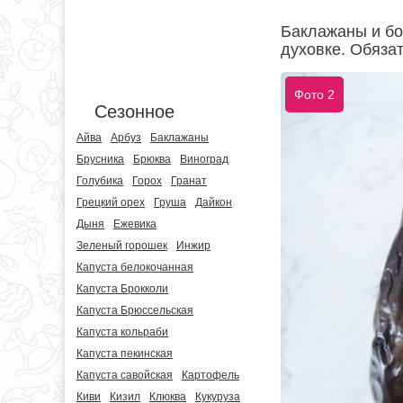
Баклажаны и бо
духовке. Обяза
Фото 2
Сезонное
Айва
Арбуз
Баклажаны
Брусника
Брюква
Виноград
Голубика
Горох
Гранат
Грецкий орех
Груша
Дайкон
Дыня
Ежевика
Зеленый горошек
Инжир
Капуста белокочанная
Капуста Брокколи
Капуста Брюссельская
Капуста кольраби
Капуста пекинская
Капуста савойская
Картофель
Киви
Кизил
Клюква
Кукуруза