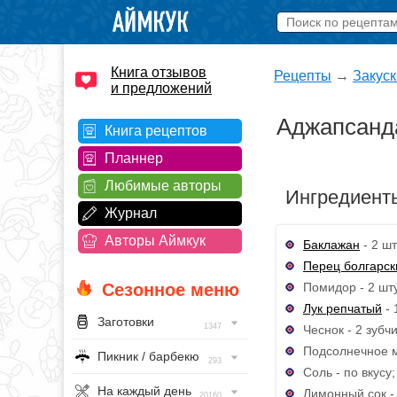
Книга отзывов
Рецепты
→
Закуск
и предложений
Аджапсанд
Книга рецептов
Планнер
Любимые авторы
Ингредиент
Журнал
Авторы Аймкук
Баклажан
- 2 шт
Перец болгарск
Помидор - 2 шту
Сезонное меню
Лук репчатый
- 
Заготовки
1347
Чеснок - 2 зубчи
Подсолнечное м
Пикник / барбекю
293
Соль - по вкусу;
На каждый день
Лимонный сок - 
20160