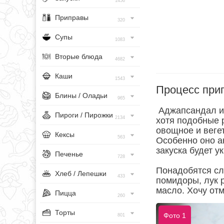
1456
Приправы
320
Супы
1083
Вторые блюда
4682
Каши
1543
Процесс при
Блины / Оладьи
965
Аджапсандал ил
Пироги / Пирожки
2134
хотя подобные р
овощное и вегет
Кексы
563
Особенно оно а
закуска будет у
Печенье
728
Понадобятся сл
Хлеб / Лепешки
433
помидоры, лук 
масло. Хочу отм
Пицца
260
Торты
Фото 1
801