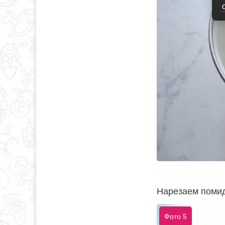
Нарезаем помид
Фото 5