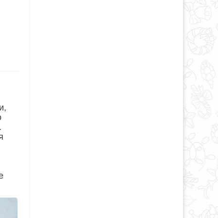
и,
о
.
я
е