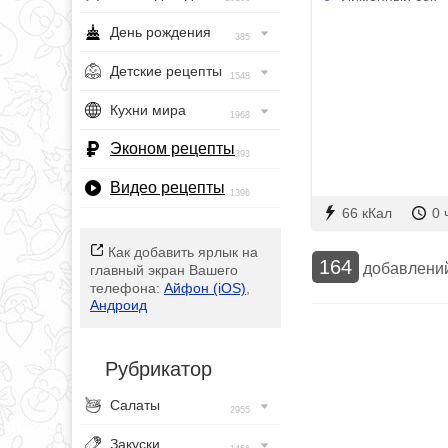
День рождения
385
Детские рецепты
1548
Кухни мира
1968
Эконом рецепты
393
Видео рецепты
1396
66 кКал
0 
Как добавить ярлык на
164
добавлени
главный экран Вашего
телефона:
Айфон (iOS)
,
Андроид
Рубрикатор
Салаты
2955
Закуски