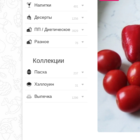
Напитки
491
Десерты
1256
ПП / Диетическое
3929
Разное
76
Коллекции
Пасха
237
Хэллоуин
31
Выпечка
1296