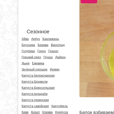
Сезонное
Айва
Арбуз
Баклажаны
Брусника
Брюква
Виноград
Голубика
Горох
Гранат
Грецкий орех
Груша
Дайкон
Дыня
Ежевика
Зеленый горошек
Инжир
Капуста белокочанная
Капуста Брокколи
Капуста Брюссельская
Капуста кольраби
Капуста пекинская
Капуста савойская
Картофель
Белок взбиваем
Киви
Кизил
Клюква
Кукуруза