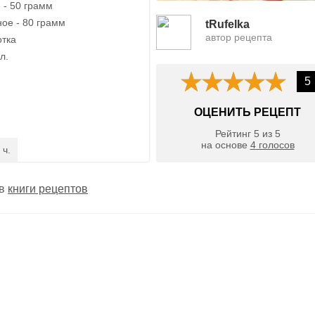
 - 50 грамм
ое - 80 грамм
tRufelka
автор рецепта
отка
л.
5
ОЦЕНИТЬ РЕЦЕПТ
Рейтинг
5
из
5
на основе
4
голосов
 ч.
 в
книги рецептов