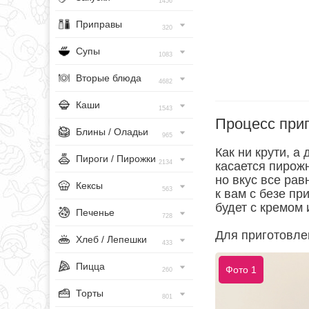
1456
Приправы
320
Супы
1083
Вторые блюда
4682
Каши
1543
Процесс при
Блины / Оладьи
965
Как ни крути, а
Пироги / Пирожки
2134
касается пирожн
но вкус все рав
Кексы
563
к вам с безе пр
будет с кремом 
Печенье
728
Для приготовле
Хлеб / Лепешки
433
Пицца
Фото 1
260
Торты
801