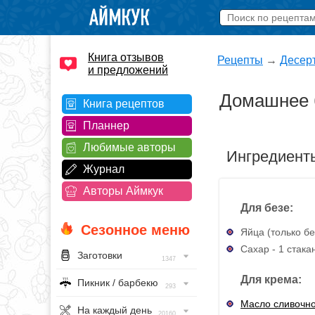
Книга отзывов
Рецепты
→
Десер
и предложений
Домашнее б
Книга рецептов
Планнер
Любимые авторы
Ингредиент
Журнал
Авторы Аймкук
Для безе:
Сезонное меню
Яйца (только бел
Сахар - 1 стака
Заготовки
1347
Для крема:
Пикник / барбекю
293
Масло сливочн
На каждый день
20160