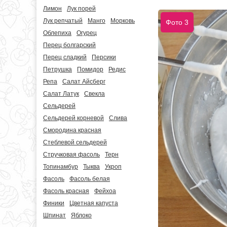
Лимон
Лук порей
Лук репчатый
Манго
Морковь
Фото 3
Облепиха
Огурец
Перец болгарский
Перец сладкий
Персики
Петрушка
Помидор
Редис
Репа
Салат Айсберг
Салат Латук
Свекла
Сельдерей
Сельдерей корневой
Слива
Смородина красная
Стеблевой сельдерей
Стручковая фасоль
Терн
Топинамбур
Тыква
Укроп
Фасоль
Фасоль белая
Фасоль красная
Фейхоа
Финики
Цветная капуста
Шпинат
Яблоко