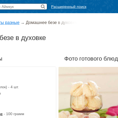
Расширенный поиск
ты разные
→
Домашнее безе в духовке
езе в духовке
ы
Фото готового блю
ок) - 4 шт.
н
ое
- 100 грамм