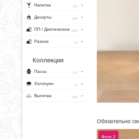
Напитки
491
Десерты
1256
ПП / Диетическое
3929
Разное
76
Коллекции
Пасха
237
Хэллоуин
31
Выпечка
1296
Обязательно св
Фото 2