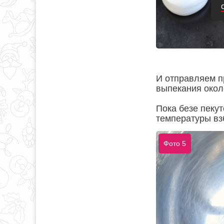
И отправляем п
выпекания около
Пока безе пеку
температуры вз
Фото 5