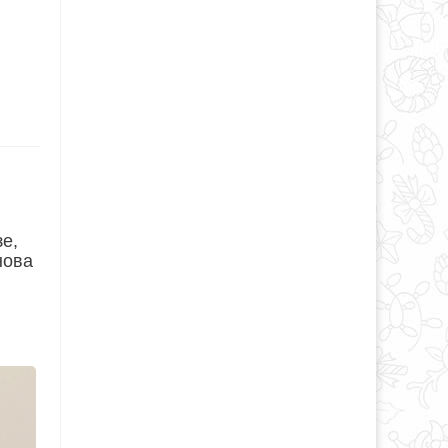
зе,
нова