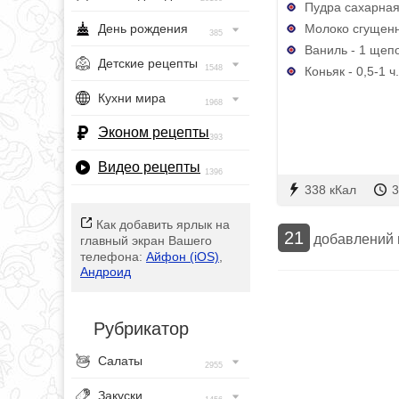
Пудра сахарная
Молоко сгущенн
День рождения
385
Ваниль - 1 щеп
Детские рецепты
1548
Коньяк - 0,5-1 ч.
Кухни мира
1968
Эконом рецепты
393
Видео рецепты
1396
338 кКал
3
Как добавить ярлык на
21
добавлений
главный экран Вашего
телефона:
Айфон (iOS)
,
Андроид
Рубрикатор
Салаты
2955
Закуски