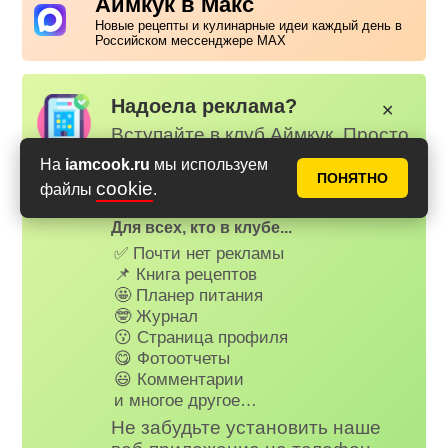
Аймкук в Макс
Новые рецепты и кулинарные идеи каждый день в
Российском мессенджере MAX
Надоела реклама?
✕
Вступайте в клуб Аймкук. Просто
зарегистируйтесь
или
войдите
На
iamcook.ru
мы используем
на наш сайт через Яндекс или
ПОНЯТНО
cookie
файлы
.
ВК.
Для всех, кто в клубе...
✅ Почти нет рекламы
📌 Книга рецептов
🤩 Планер питания
🤓 Журнал
😗 Страница профиля
😋 Фотоотчеты
😃 Комментарии
и многое другое…
Не забудьте установить наше