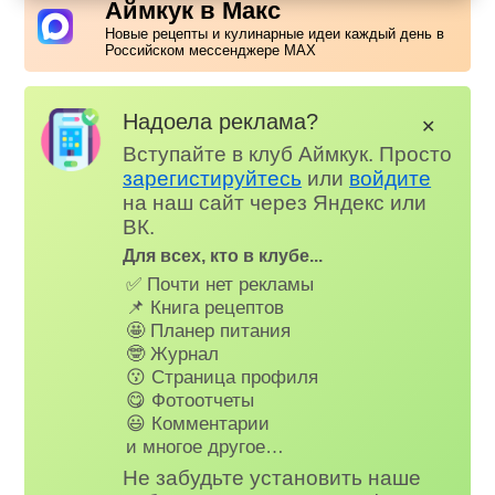
Аймкук в Макс
Новые рецепты и кулинарные идеи каждый день в
Российском мессенджере MAX
Надоела реклама?
✕
Вступайте в клуб Аймкук. Просто
зарегистируйтесь
или
войдите
на наш сайт через Яндекс или
ВК.
Для всех, кто в клубе...
✅ Почти нет рекламы
📌 Книга рецептов
🤩 Планер питания
🤓 Журнал
😗 Страница профиля
😋 Фотоотчеты
😃 Комментарии
и многое другое…
Не забудьте установить наше