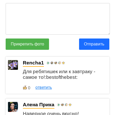
Прикрепить фото
Отправить
Rencha1
Для ребятишек или к завтраку -
самое то!:bestofthebest:
ответить
0
Алена Прика
Наверное очень вкусно!