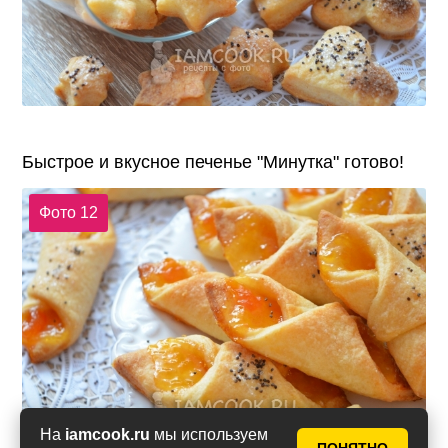
Быстрое и вкусное печенье "Минутка" готово!
Фото 12
На
iamcook.ru
мы используем