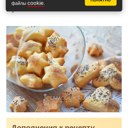
ПОНЯТНО
cookie
файлы
.
Вкусного вам чаепития!
Дополнения к рецепту