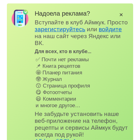
Надоела реклама?
✕
Вступайте в клуб Аймкук. Просто
зарегистируйтесь
или
войдите
на наш сайт через Яндекс или
ВК.
Для всех, кто в клубе...
✅ Почти нет рекламы
📌 Книга рецептов
🤩 Планер питания
🤓 Журнал
😗 Страница профиля
😋 Фотоотчеты
😃 Комментарии
и многое другое…
Не забудьте установить наше
веб-приложение на телефон,
рецепты и сервисы Аймкук будут
всегда под рукой!