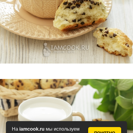
На
iamcook.ru
мы используем