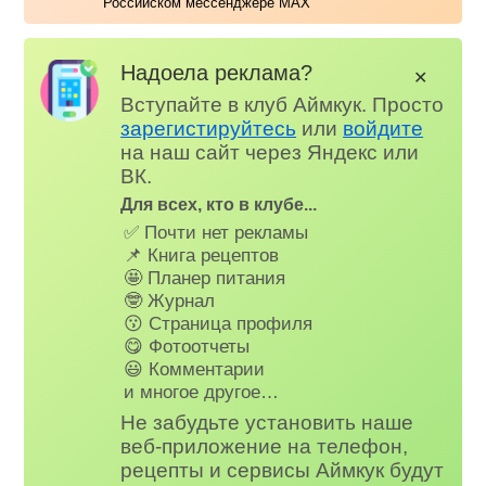
Российском мессенджере MAX
Надоела реклама?
✕
Вступайте в клуб Аймкук. Просто
зарегистируйтесь
или
войдите
на наш сайт через Яндекс или
ВК.
Для всех, кто в клубе...
✅ Почти нет рекламы
📌 Книга рецептов
🤩 Планер питания
🤓 Журнал
😗 Страница профиля
😋 Фотоотчеты
😃 Комментарии
и многое другое…
Не забудьте установить наше
веб-приложение на телефон,
рецепты и сервисы Аймкук будут