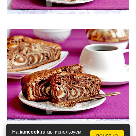
На
iamcook.ru
мы используем