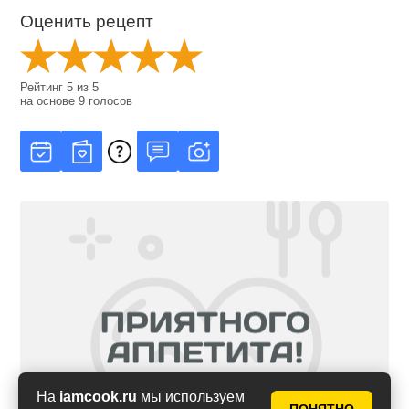
Оценить рецепт
Рейтинг
5
из
5
на основе
9
голосов
На
iamcook.ru
мы используем