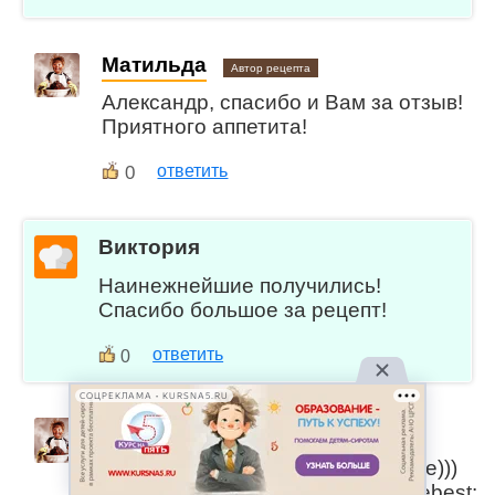
Матильда
Автор рецепта
Александр, спасибо и Вам за отзыв!
Приятного аппетита!
0
ответить
Виктория
Наинежнейшие получились!
Спасибо большое за рецепт!
ответить
0
СОЦРЕКЛАМА • KURSNA5.RU
Матильда
Автор рецепта
Виктория, так и есть - нежнейшие)))
Вкусных Вам завтраков:bestofthebest: