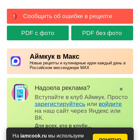
Сообщить об ошибке в рецепте
PDF с фото
PDF без фото
Аймкук в Макс
Новые рецепты и кулинарные идеи каждый день в
Российском мессенджере MAX
Надоела реклама?
✕
Вступайте в клуб Аймкук. Просто
зарегистируйтесь
или
войдите
на наш сайт через Яндекс или
ВК.
Для всех, кто в клубе...
✅ Почти нет рекламы
На
iamcook.ru
мы используем