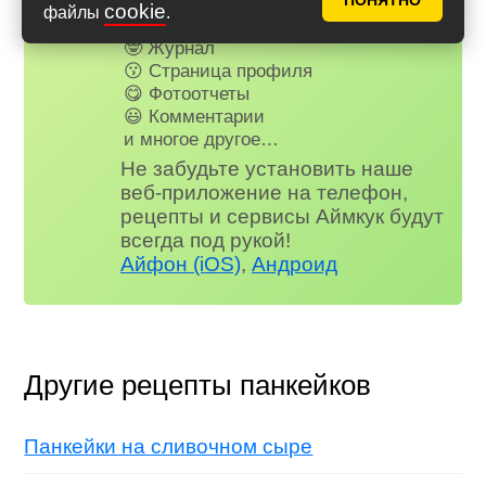
📌 Книга рецептов
ПОНЯТНО
cookie
файлы
.
🤩 Планер питания
🤓 Журнал
😗 Страница профиля
😋 Фотоотчеты
😃 Комментарии
и многое другое…
Не забудьте установить наше
веб-приложение на телефон,
рецепты и сервисы Аймкук будут
всегда под рукой!
Айфон (iOS)
,
Андроид
Другие рецепты панкейков
Панкейки на сливочном сыре