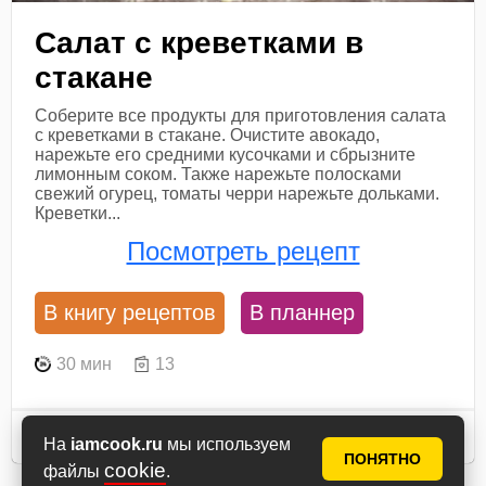
Салат с креветками в
стакане
Соберите все продукты для приготовления салата
с креветками в стакане. Очистите авокадо,
нарежьте его средними кусочками и сбрызните
лимонным соком. Также нарежьте полосками
свежий огурец, томаты черри нарежьте дольками.
Креветки...
Посмотреть рецепт
В книгу рецептов
В планнер
30 мин
13
Ингредиенты
На
iamcook.ru
мы используем
ПОНЯТНО
cookie
файлы
.