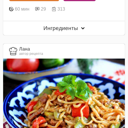
60 мин
29
313
Ингредиенты
Лана
автор рецепта