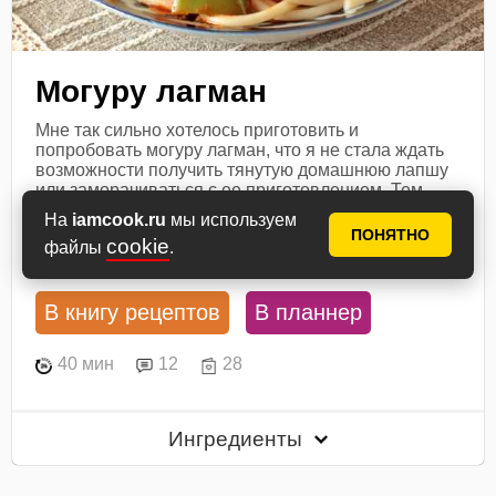
Могуру лагман
Мне так сильно хотелось приготовить и
попробовать могуру лагман, что я не стала ждать
возможности получить тянутую домашнюю лапшу
или заморачиваться с ее приготовлением. Тем
более, что это отдельный длительный...
На
iamcook.ru
мы используем
ПОНЯТНО
cookie
Посмотреть рецепт
файлы
.
В книгу рецептов
В планнер
40 мин
12
28
Ингредиенты