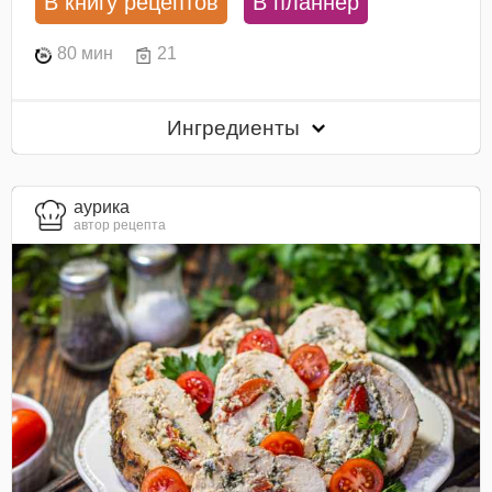
В книгу рецептов
В планнер
80 мин
21
Ингредиенты
aурика
автор рецепта