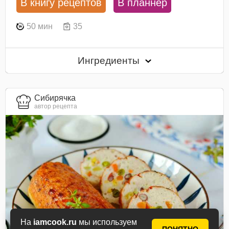
В книгу рецептов
В планнер
50 мин
35
Ингредиенты
Сибирячка
автор рецепта
На
iamcook.ru
мы используем