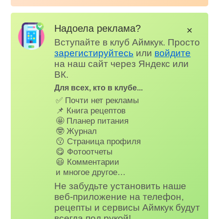
Надоела реклама?
✕
Вступайте в клуб Аймкук. Просто
зарегистируйтесь
или
войдите
на наш сайт через Яндекс или
ВК.
Для всех, кто в клубе...
✅ Почти нет рекламы
📌 Книга рецептов
🤩 Планер питания
🤓 Журнал
😗 Страница профиля
😋 Фотоотчеты
😃 Комментарии
и многое другое…
Не забудьте установить наше
веб-приложение на телефон,
рецепты и сервисы Аймкук будут
всегда под рукой!