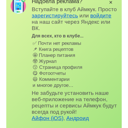
Надоела реклама?
✕
Вступайте в клуб Аймкук. Просто
зарегистируйтесь
или
войдите
на наш сайт через Яндекс или
ВК.
Для всех, кто в клубе...
✅ Почти нет рекламы
📌 Книга рецептов
🤩 Планер питания
🤓 Журнал
😗 Страница профиля
😋 Фотоотчеты
😃 Комментарии
и многое другое…
Не забудьте установить наше
веб-приложение на телефон,
рецепты и сервисы Аймкук будут
всегда под рукой!
Айфон (iOS)
,
Андроид